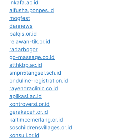
inkafa.ac.id
alfusha.ponpes.id
mogfest
dannews
balqis.or.id
relawan-tik.or.id
radarbogor
go-massage.co.id
stthkbp.ac.id
smpn5tangsel.sch.id
onduline-registration.id
rayendraclinic.co.id
aplikasi.ac.id
kontroversi.or.id
gerakaceh.or.id
kaltimcemerlang.or.id
soschildrensvillages.or.id
konsuil.or.id