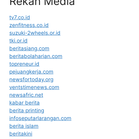
Rekan Media
tv7.co.id
zenfitness.co.id
suzuki-2wheels.or.id
tki.or.id
beritasiang.com
beritabolaharian.com
topreneur.id
pejuangkerja.com
newsfortoday.org
ventstimenews.com
newsafric.net
kabar berita
berita printing
infoseputarlarangan.com
berita islam
beritakini