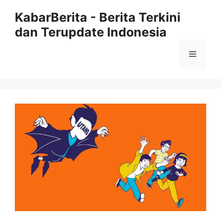
Langsung
KabarBerita - Berita Terkini
ke
dan Terupdate Indonesia
isi
Menu