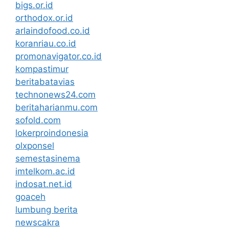
bigs.or.id
orthodox.or.id
arlaindofood.co.id
koranriau.co.id
promonavigator.co.id
kompastimur
beritabatavias
technonews24.com
beritaharianmu.com
sofold.com
lokerproindonesia
olxponsel
semestasinema
imtelkom.ac.id
indosat.net.id
goaceh
lumbung berita
newscakra