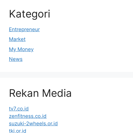
Kategori
Entrepreneur
Market
My Money
News
Rekan Media
tv7.co.id
zenfitness.co.id
suzuki-2wheels.or.id
tki.or.id