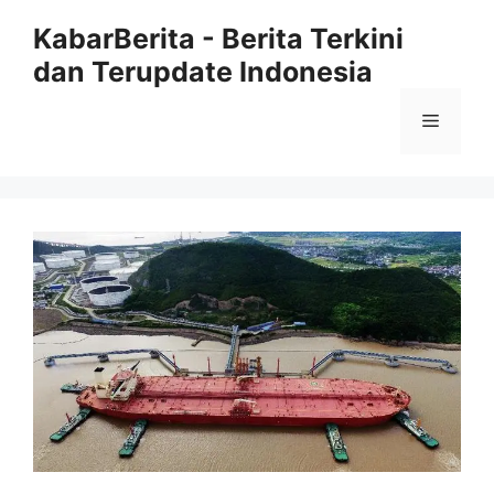
Langsung
KabarBerita - Berita Terkini
ke
dan Terupdate Indonesia
isi
Menu