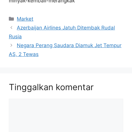
minyak-kembali-merangkak
Kategori
Market
Azerbaijan Airlines Jatuh Ditembak Rudal
Rusia
Negara Perang Saudara Diamuk Jet Tempur
AS, 2 Tewas
Tinggalkan komentar
Komentar