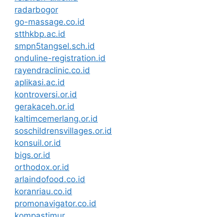
radarbogor
go-massage.co.id
stthkbp.ac.id
smpn5tangsel.sch.id
onduline-registration.id
rayendraclinic.co.id
aplikasi.ac.id
kontroversi.or.id
gerakaceh.or.id
kaltimcemerlang.or.id
soschildrensvillages.or.id
konsuil.or.id
bigs.or.id
orthodox.or.id
arlaindofood.co.id
koranriau.co.id
promonavigator.co.id
kompastimur