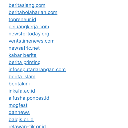
beritasiang.com
beritabolaharian.com
topreneur.id
pejuangkerja.com
newsfortoday.org
ventstimenews.com
newsafric.net
kabar berita
berita printing
infoseputarlarangan.com
berita islam
beritakini
inkafa.ac.id
alfusha.ponpes.id
mogfest
dannews
balqis.or.id
relawan-tik.or.id