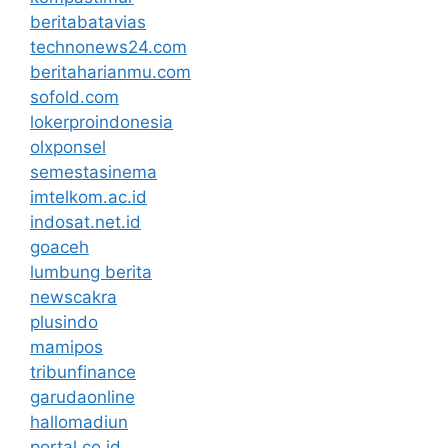
beritabatavias
technonews24.com
beritaharianmu.com
sofold.com
lokerproindonesia
olxponsel
semestasinema
imtelkom.ac.id
indosat.net.id
goaceh
lumbung berita
newscakra
plusindo
mamipos
tribunfinance
garudaonline
hallomadiun
portal.co.id