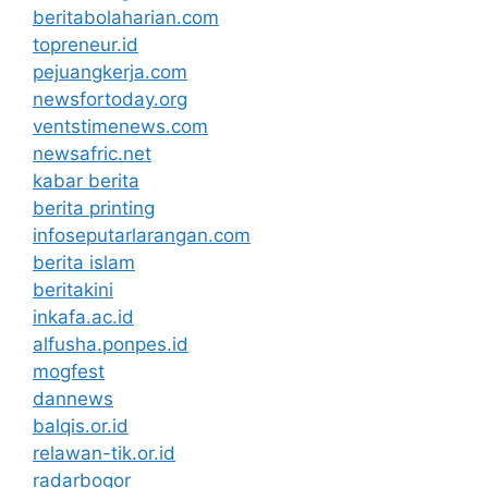
beritabolaharian.com
topreneur.id
pejuangkerja.com
newsfortoday.org
ventstimenews.com
newsafric.net
kabar berita
berita printing
infoseputarlarangan.com
berita islam
beritakini
inkafa.ac.id
alfusha.ponpes.id
mogfest
dannews
balqis.or.id
relawan-tik.or.id
radarbogor