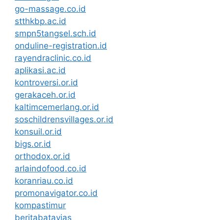
go-massage.co.id
stthkbp.ac.id
smpn5tangsel.sch.id
onduline-registration.id
rayendraclinic.co.id
aplikasi.ac.id
kontroversi.or.id
gerakaceh.or.id
kaltimcemerlang.or.id
soschildrensvillages.or.id
konsuil.or.id
bigs.or.id
orthodox.or.id
arlaindofood.co.id
koranriau.co.id
promonavigator.co.id
kompastimur
beritabatavias