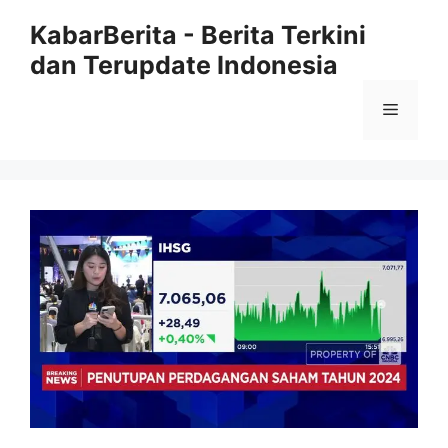
Langsung
KabarBerita - Berita Terkini
ke
dan Terupdate Indonesia
isi
Menu