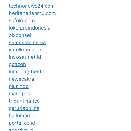
technonews24.com
beritaharianmu.com
sofold.com
lokerproindonesia
olxponsel
semestasinema
imtelkom.ac.id
indosat.net.id
goaceh
lumbung berita
newscakra
plusindo
mamipos
tribunfinance
garudaonline
hallomadiun
portal.co.id
sportivo.id