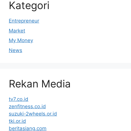
Kategori
Entrepreneur
Market
My Money
News
Rekan Media
tv7.co.id
zenfitness.co.id
suzuki-2wheels.or.id
tki.or.id
beritasiang.com