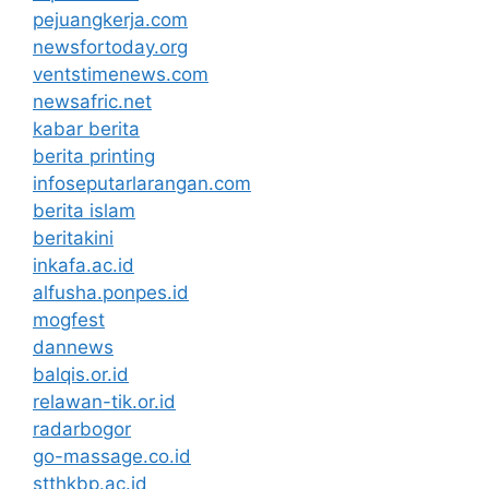
pejuangkerja.com
newsfortoday.org
ventstimenews.com
newsafric.net
kabar berita
berita printing
infoseputarlarangan.com
berita islam
beritakini
inkafa.ac.id
alfusha.ponpes.id
mogfest
dannews
balqis.or.id
relawan-tik.or.id
radarbogor
go-massage.co.id
stthkbp.ac.id