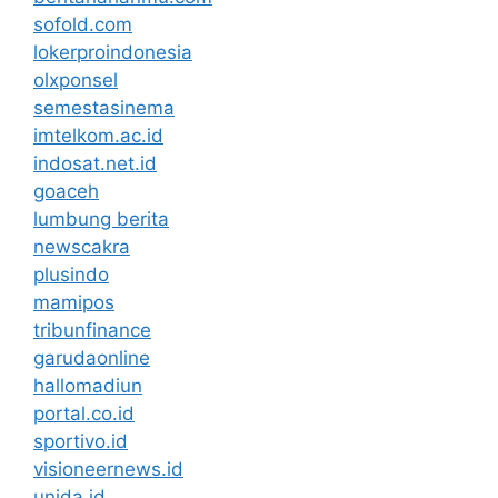
sofold.com
lokerproindonesia
olxponsel
semestasinema
imtelkom.ac.id
indosat.net.id
goaceh
lumbung berita
newscakra
plusindo
mamipos
tribunfinance
garudaonline
hallomadiun
portal.co.id
sportivo.id
visioneernews.id
unida.id