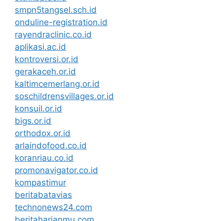
smpn5tangsel.sch.id
onduline-registration.id
rayendraclinic.co.id
aplikasi.ac.id
kontroversi.or.id
gerakaceh.or.id
kaltimcemerlang.or.id
soschildrensvillages.or.id
konsuil.or.id
bigs.or.id
orthodox.or.id
arlaindofood.co.id
koranriau.co.id
promonavigator.co.id
kompastimur
beritabatavias
technonews24.com
beritaharianmu.com