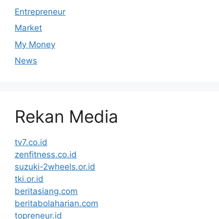
Entrepreneur
Market
My Money
News
Rekan Media
tv7.co.id
zenfitness.co.id
suzuki-2wheels.or.id
tki.or.id
beritasiang.com
beritabolaharian.com
topreneur.id