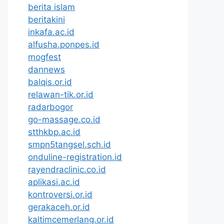
berita islam
beritakini
inkafa.ac.id
alfusha.ponpes.id
mogfest
dannews
balqis.or.id
relawan-tik.or.id
radarbogor
go-massage.co.id
stthkbp.ac.id
smpn5tangsel.sch.id
onduline-registration.id
rayendraclinic.co.id
aplikasi.ac.id
kontroversi.or.id
gerakaceh.or.id
kaltimcemerlang.or.id