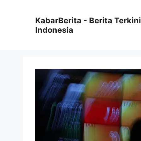
Langsung
ke
KabarBerita - Berita Terki
isi
Indonesia