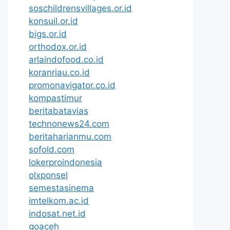
soschildrensvillages.or.id
konsuil.or.id
bigs.or.id
orthodox.or.id
arlaindofood.co.id
koranriau.co.id
promonavigator.co.id
kompastimur
beritabatavias
technonews24.com
beritaharianmu.com
sofold.com
lokerproindonesia
olxponsel
semestasinema
imtelkom.ac.id
indosat.net.id
goaceh