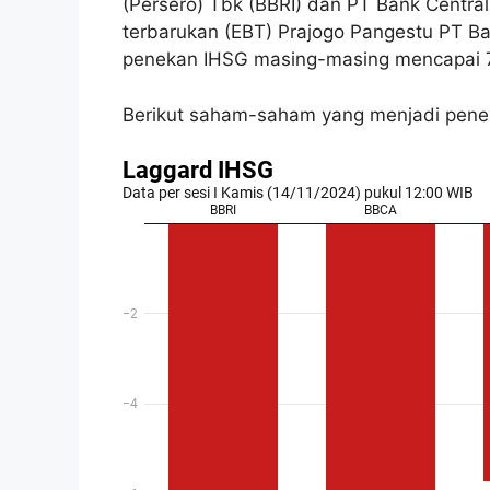
(Persero) Tbk (BBRI) dan PT Bank Central
terbarukan (EBT) Prajogo Pangestu PT B
penekan IHSG masing-masing mencapai 7,3
Berikut saham-saham yang menjadi penekan