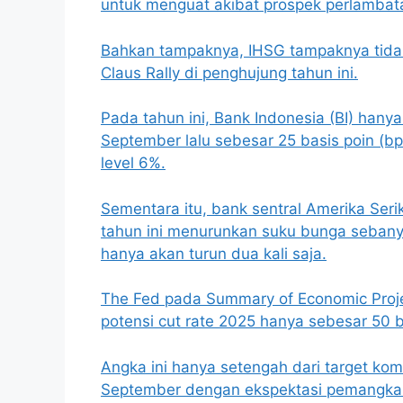
untuk menguat akibat prospek perlamba
Bahkan tampaknya, IHSG tampaknya tida
Claus Rally di penghujung tahun ini.
Pada tahun ini, Bank Indonesia (BI) han
September lalu sebesar 25 basis poin (bp
level 6%.
Sementara itu, bank sentral Amerika Seri
tahun ini menurunkan suku bunga sebanya
hanya akan turun dua kali saja.
The Fed pada Summary of Economic Proj
potensi cut rate 2025 hanya sebesar 50 b
Angka ini hanya setengah dari target komi
September dengan ekspektasi pemangka