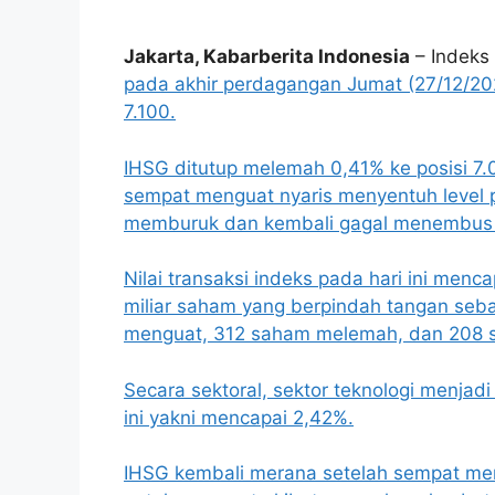
Jakarta, Kabarberita Indonesia
–
Indeks
pada akhir perdagangan Jumat (27/12/202
7.100.
IHSG ditutup
melemah 0,41% ke posisi 7.
sempat menguat nyaris menyentuh level ps
memburuk dan kembali gagal menembus le
Nilai transaksi indeks pada hari ini menca
miliar saham yang berpindah tangan seb
menguat, 312 saham melemah, dan 208 
Secara sektoral, sektor teknologi menjad
ini yakni mencapai 2,42%.
IHSG kembali merana setelah sempat meng