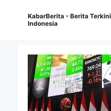
Langsung
ke
KabarBerita - Berita Terki
isi
Indonesia