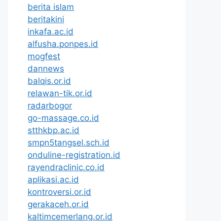
berita islam
beritakini
inkafa.ac.id
alfusha.ponpes.id
mogfest
dannews
balqis.or.id
relawan-tik.or.id
radarbogor
go-massage.co.id
stthkbp.ac.id
smpn5tangsel.sch.id
onduline-registration.id
rayendraclinic.co.id
aplikasi.ac.id
kontroversi.or.id
gerakaceh.or.id
kaltimcemerlang.or.id