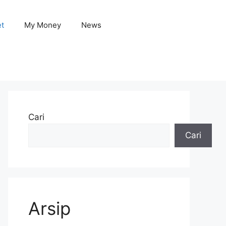
et
My Money
News
Cari
Cari
Arsip