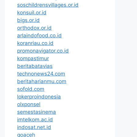
soschildrensvillages.or.id
konsuil.or.id
bigs.or.id
orthodox.or.id
arlaindofood.co.id
koranriau.co.id
promonavigator.co.id
kompastimur
beritabatavias
technonews24.com
beritaharianmu.com
sofold.com
lokerproindonesia
olxponsel
semestasinema
imtelkom.ac.id
indosat.net.id
goaceh