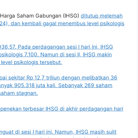
 Harga Saham Gabungan (IHSG)
ditutup melemah
4), dan kembali gagal menembus level psikologis
036,57
. Pada perdagangan sesi I hari ini, IHSG
ikologis 7.100. Namun di sesi II, IHSG makin
vel psikologis tersebut.
pai sekitar Rp 12,7 triliun dengan melibatkan 36
anyak 905.318 juta kali. Sebanyak 269 saham
saham stagnan.
i penekan terbesar IHSG di akhir perdagangan hari
uat di sesi I hari ini. Namun,
IHSG masih sulit