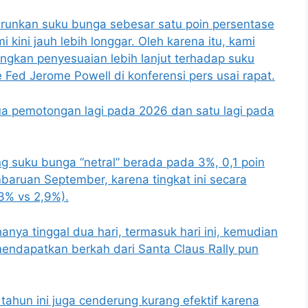
nurunkan suku bunga sebesar satu poin persentase
 kini jauh lebih longgar. Oleh karena itu, kami
angkan penyesuaian lebih lanjut terhadap suku
 Fed Jerome Powell di konferensi pers usai rapat.
ua pemotongan lagi pada 2026 dan satu lagi pada
 suku bunga “netral” berada pada 3%, 0,1 poin
baruan September, karena tingkat ini secara
3% vs 2,9%).
nya tinggal dua hari, termasuk hari ini, kemudian
endapatkan berkah dari Santa Claus Rally pun
 tahun ini juga cenderung kurang efektif karena