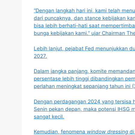
“Dengan langkah hari ini, kami telah me
dari puncaknya, dan stance kebijakan kami
bisa lebih berhati-hati saat mempertimb
bunga kebijakan kami.” ujar Chairman The
Lebih lanjut, pejabat Fed menunjukkan d
2027.
Dalam jangka panjang, komite memandang
persentase lebih tinggi dibandingkan pem
perlahan meningkat sepanjang tahun ini (
Dengan perdagangan 2024 yang tersisa ha
Senin pekan depan, maka potensi IHSG m
sangat kecil.
Kemudian, fenomena
window dressing
di