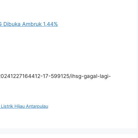
SG Dibuka Ambruk 1,44%
20241227164412-17-599125/ihsg-gagal-lagi-
Listrik Hijau Antarpulau