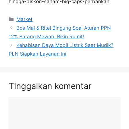
hingga-diskon-saham-big-caps-perbankan
Kategori
Market
Bos Mal & Ritel Bingung Soal Aturan PPN
12% Barang Mewah: Bikin Rumit!
Kehabisan Daya Mobil Listrik Saat Mudik?
PLN Siapkan Layanan Ini
Tinggalkan komentar
Komentar