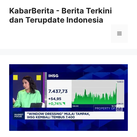
Langsung
KabarBerita - Berita Terkini
ke
dan Terupdate Indonesia
isi
Menu