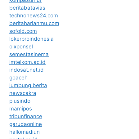
beritabatavias
technonews24.com
beritaharianmu.com
sofold.com
lokerproindonesia
olxponsel
semestasinema
imtelkom.ac.id
indosat.net.id
goaceh
lumbung berita
newscakra
plusindo
mamipos
tribunfinance
garudaonline
hallomadiun