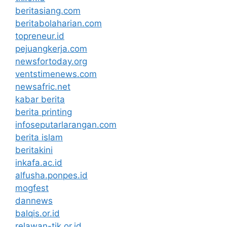
beritasiang.com
beritabolaharian.com
topreneur.id
pejuangkerja.com
newsfortoday.org
ventstimenews.com
newsafric.net
kabar berita
berita printing
infoseputarlarangan.com
berita islam
beritakini
inkafa.ac.id
alfusha.ponpes.id
mogfest
dannews
balqis.or.id
relawan-tik.or.id