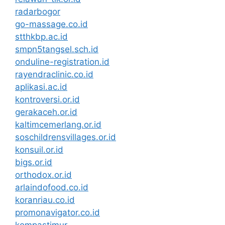
radarbogor
go-massage.co.id
stthkbp.ac.id
smpn5tangsel.sch.id
onduline-registration.id
rayendraclinic.co.id
aplikasi.ac.id
kontroversi.or.id
gerakaceh.or.id
kaltimcemerlang.or.id
soschildrensvillages.or.id
konsuil.or.id
bigs.or.id
orthodox.or.id
arlaindofood.co.id
koranriau.co.id
promonavigator.co.id
kompastimur