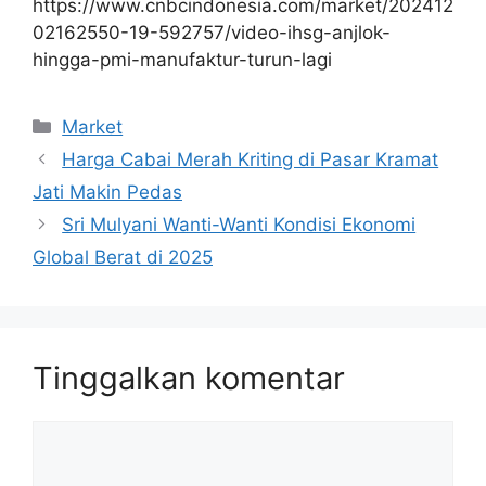
https://www.cnbcindonesia.com/market/202412
02162550-19-592757/video-ihsg-anjlok-
hingga-pmi-manufaktur-turun-lagi
Kategori
Market
Harga Cabai Merah Kriting di Pasar Kramat
Jati Makin Pedas
Sri Mulyani Wanti-Wanti Kondisi Ekonomi
Global Berat di 2025
Tinggalkan komentar
Komentar