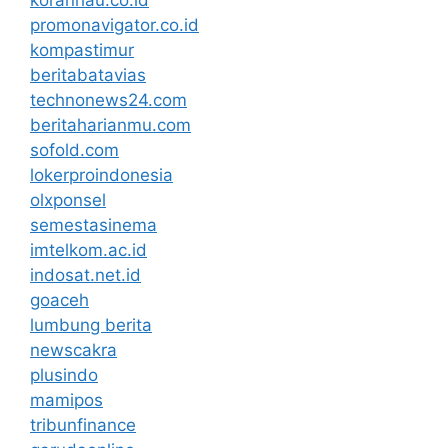
promonavigator.co.id
kompastimur
beritabatavias
technonews24.com
beritaharianmu.com
sofold.com
lokerproindonesia
olxponsel
semestasinema
imtelkom.ac.id
indosat.net.id
goaceh
lumbung berita
newscakra
plusindo
mamipos
tribunfinance