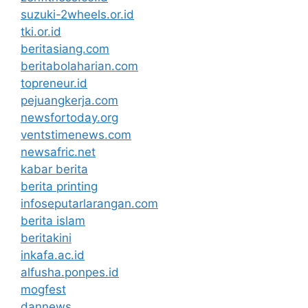
suzuki-2wheels.or.id
tki.or.id
beritasiang.com
beritabolaharian.com
topreneur.id
pejuangkerja.com
newsfortoday.org
ventstimenews.com
newsafric.net
kabar berita
berita printing
infoseputarlarangan.com
berita islam
beritakini
inkafa.ac.id
alfusha.ponpes.id
mogfest
dannews