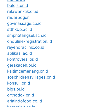
balqis.or.id
relawan-tik.or.id
radarbogor
go-massage.co.id
stthkbp.ac.id
smpn5tangsel.sch.id
onduline-registration.id
rayendraclinic.co.id
aplikasi.ac.id
kontroversi.or.id
gerakaceh.or.id
kaltimcemerlang.or.id
soschildrensvillages.or.id
konsuil.or.id
bigs.or.id
orthodox.or.id
arlaindofood.co.id
koranriau.co.id