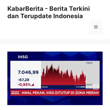
Langsung
KabarBerita - Berita Terkini
ke
dan Terupdate Indonesia
isi
Menu