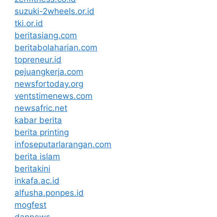
suzuki-2wheels.or.id
tki.or.id
beritasiang.com
beritabolaharian.com
topreneur.id
pejuangkerja.com
newsfortoday.org
ventstimenews.com
newsafric.net
kabar berita
berita printing
infoseputarlarangan.com
berita islam
beritakini
inkafa.ac.id
alfusha.ponpes.id
mogfest
dannews