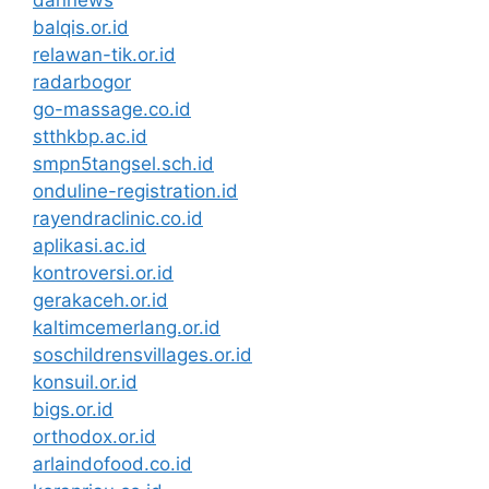
balqis.or.id
relawan-tik.or.id
radarbogor
go-massage.co.id
stthkbp.ac.id
smpn5tangsel.sch.id
onduline-registration.id
rayendraclinic.co.id
aplikasi.ac.id
kontroversi.or.id
gerakaceh.or.id
kaltimcemerlang.or.id
soschildrensvillages.or.id
konsuil.or.id
bigs.or.id
orthodox.or.id
arlaindofood.co.id