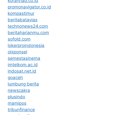
koranriau.co.id
promonavigator.co.id
kompastimur
beritabatavias
technonews24.com
beritaharianmu.com
sofold.com
lokerproindonesia
olxponsel
semestasinema
imtelkom.ac.id
indosat.net.id
goaceh
lumbung berita
newscakra
plusindo
mamipos
tribunfinance