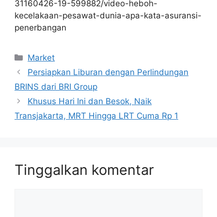
31160426-19-599882/video-heboh-
kecelakaan-pesawat-dunia-apa-kata-asuransi-
penerbangan
Kategori
Market
Persiapkan Liburan dengan Perlindungan
BRINS dari BRI Group
Khusus Hari Ini dan Besok, Naik
Transjakarta, MRT Hingga LRT Cuma Rp 1
Tinggalkan komentar
Komentar