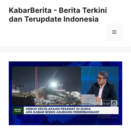
Langsung
KabarBerita - Berita Terkini
ke
dan Terupdate Indonesia
isi
Menu