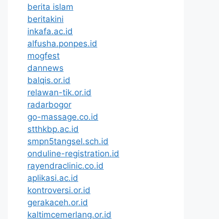
berita islam
beritakini
inkafa.ac.id
alfusha.ponpes.id
mogfest
dannews
balqis.or.id
relawan-tik.or.id
radarbogor
go-massage.co.id
stthkbp.ac.id
smpn5tangsel.sch.id
onduline-registration.id
rayendraclinic.co.id
aplikasi.ac.id
kontroversi.or.id
gerakaceh.or.id
kaltimcemerlang.or.id