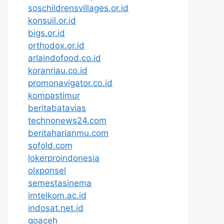
soschildrensvillages.or.id
konsuil.or.id
bigs.or.id
orthodox.or.id
arlaindofood.co.id
koranriau.co.id
promonavigator.co.id
kompastimur
beritabatavias
technonews24.com
beritaharianmu.com
sofold.com
lokerproindonesia
olxponsel
semestasinema
imtelkom.ac.id
indosat.net.id
goaceh