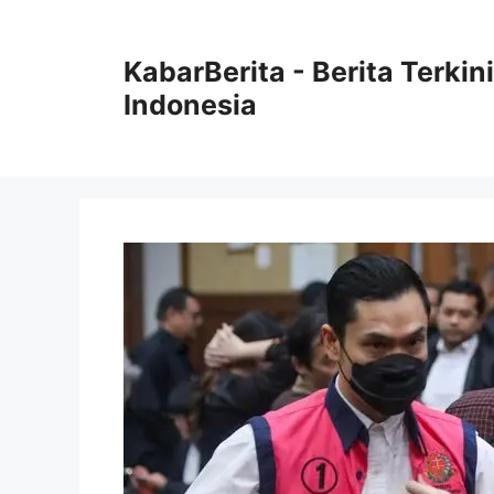
Langsung
ke
KabarBerita - Berita Terki
isi
Indonesia