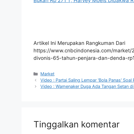
Bukan Rp 271 T, Harvey Moeis Didakwa R
Artikel Ini Merupakan Rangkuman Dari
https://www.cnbcindonesia.com/market
divonis-65-tahun-penjara-dan-denda-rp1
Kategori
Market
Video : Partai Saling Lempar 'Bola Panas' Soa
Video : Wamenaker Duga Ada Tangan Setan di Ba
Tinggalkan komentar