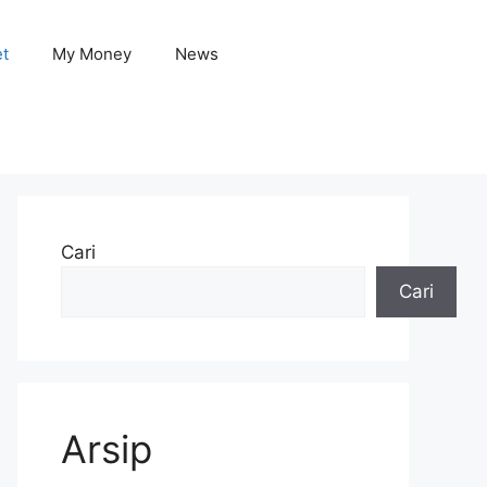
et
My Money
News
Cari
Cari
Arsip