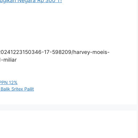
ugikan Negara Rp 300 T!
/20241223150346-17-598209/harvey-moeis-
-miliar
l PPN 12%
lik Sritex Pailit