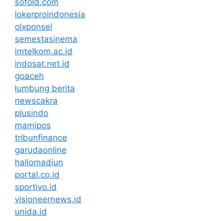
sofold.com
lokerproindonesia
olxponsel
semestasinema
imtelkom.ac.id
indosat.net.id
goaceh
lumbung berita
newscakra
plusindo
mamipos
tribunfinance
garudaonline
hallomadiun
portal.co.id
sportivo.id
visioneernews.id
unida.id