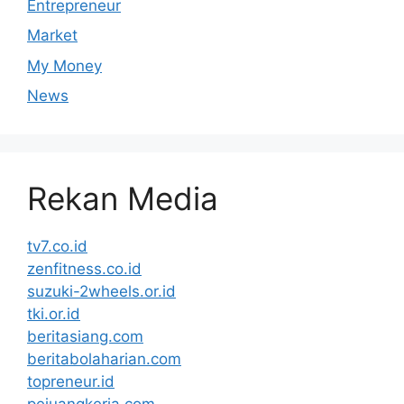
Entrepreneur
Market
My Money
News
Rekan Media
tv7.co.id
zenfitness.co.id
suzuki-2wheels.or.id
tki.or.id
beritasiang.com
beritabolaharian.com
topreneur.id