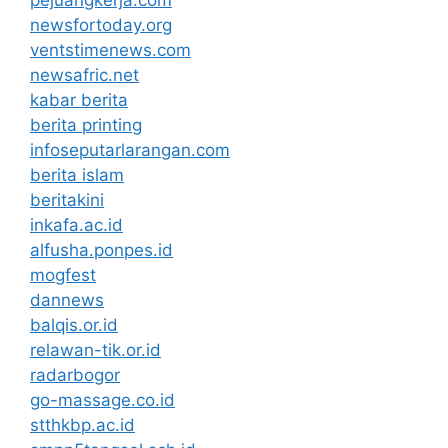
pejuangkerja.com
newsfortoday.org
ventstimenews.com
newsafric.net
kabar berita
berita printing
infoseputarlarangan.com
berita islam
beritakini
inkafa.ac.id
alfusha.ponpes.id
mogfest
dannews
balqis.or.id
relawan-tik.or.id
radarbogor
go-massage.co.id
stthkbp.ac.id