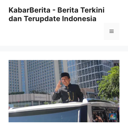
Langsung
KabarBerita - Berita Terkini
ke
dan Terupdate Indonesia
isi
Menu