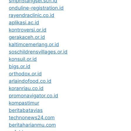
smpn5tangsel.sch.id
onduline-registration.id
rayendraclinic.co.id
aplikasi.ac.id
kontroversi.or.id
gerakaceh.or.id
kaltimcemerlang.or.id
soschildrensvillages.or.id
konsuil.or.id
bigs.or.id
orthodox.or.id
arlaindofood.co.id
koranriau.co.id
promonavigator.co.id
kompastimur
beritabatavias
technonews24.com
beritaharianmu.com