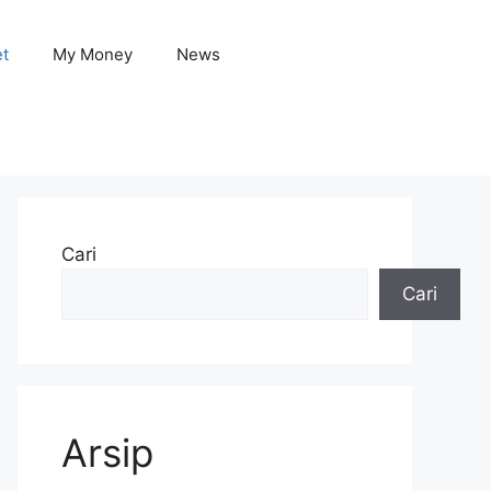
et
My Money
News
Cari
Cari
Arsip