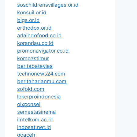
soschildrensvillages.or.id
konsuil.or.id
bigs.or.id
orthodox.or.id
arlaindofood.co.id
koranriau.co.id
promonavigator.co.id
kompastimur
beritabatavias
technonews24.com
beritaharianmu.com
sofold.com
lokerproindonesia
olxponsel
semestasinema
imtelkom.ac.id
indosat.net.id
goaceh