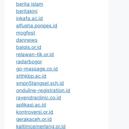
berita islam
beritakini
inkafa.ac.id
alfusha.ponpes.id
mogfest
dannews
balqis.or.id
relawan-tik.or.id
radarbogor
go-massage.co.id
stthkbp.ac.id
smpn5tangsel.sch.id
onduline-registration.id
rayendraclinic.co.id
aplikasi.ac.id
kontroversi.or.id
gerakaceh.or.id
kaltimcemerlang.or.id