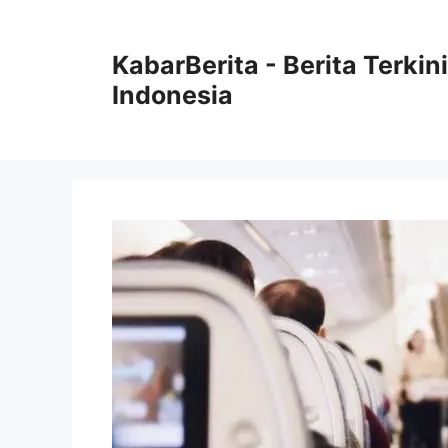
Langsung
ke
KabarBerita - Berita Terki
isi
Indonesia