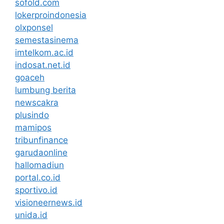
sofold.com
lokerproindonesia
olxponsel
semestasinema
imtelkom.ac.id
indosat.net.id
goaceh
lumbung berita
newscakra
plusindo
mamipos
tribunfinance
garudaonline
hallomadiun
portal.co.id
sportivo.id
visioneernews.id
unida.id