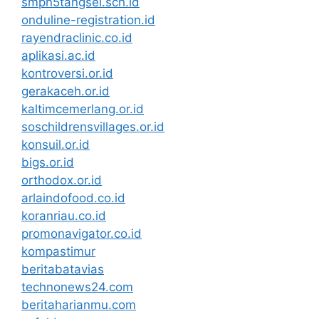
smpn5tangsel.sch.id
onduline-registration.id
rayendraclinic.co.id
aplikasi.ac.id
kontroversi.or.id
gerakaceh.or.id
kaltimcemerlang.or.id
soschildrensvillages.or.id
konsuil.or.id
bigs.or.id
orthodox.or.id
arlaindofood.co.id
koranriau.co.id
promonavigator.co.id
kompastimur
beritabatavias
technonews24.com
beritaharianmu.com