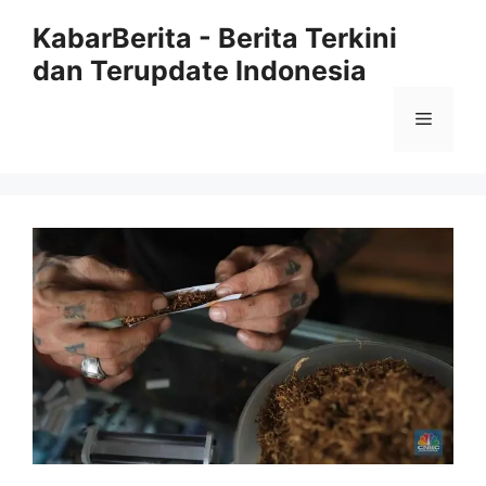
Langsung
KabarBerita - Berita Terkini
ke
dan Terupdate Indonesia
isi
Menu