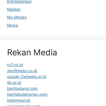
Entrepreneur
Market
My Money
News
Rekan Media
tv7.co.id
zenfitness.co.id
suzuki-2wheels.or.id
tki.or.id
beritasiang.com
beritabolaharian.com
topreneur.id