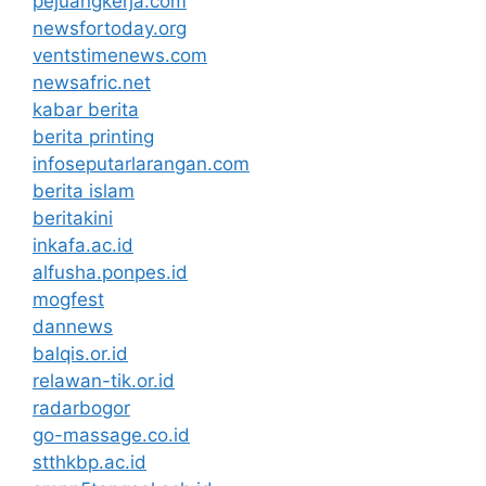
pejuangkerja.com
newsfortoday.org
ventstimenews.com
newsafric.net
kabar berita
berita printing
infoseputarlarangan.com
berita islam
beritakini
inkafa.ac.id
alfusha.ponpes.id
mogfest
dannews
balqis.or.id
relawan-tik.or.id
radarbogor
go-massage.co.id
stthkbp.ac.id