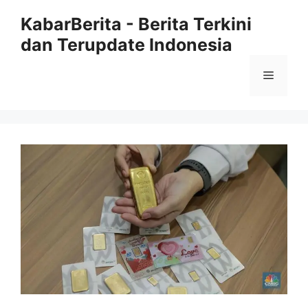
Langsung
KabarBerita - Berita Terkini
ke
dan Terupdate Indonesia
isi
Menu