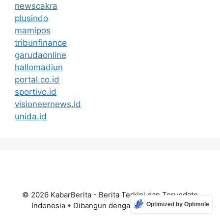
newscakra
plusindo
mamipos
tribunfinance
garudaonline
hallomadiun
portal.co.id
sportivo.id
visioneernews.id
unida.id
© 2026 KabarBerita - Berita Terkini dan Terupdate
Indonesia
• Dibangun dengan
GeneratePress
Optimized by Optimole