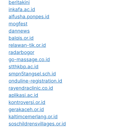
beritakini
inkafa.ac.id
alfusha.ponpes.id
mogfest
dannews
balqis.or.id
relawan-tik.or.id
radarbogor
go-massage.co.id
stthkbp.ac.id
smpn5tangsel.sch.id
onduline-registration.id
rayendraclinic.co.id
aplikasi.ac.id
kontroversi.or.id
gerakaceh.or.id
kaltimcemerlang.or.id
soschildrensvillages.or.id