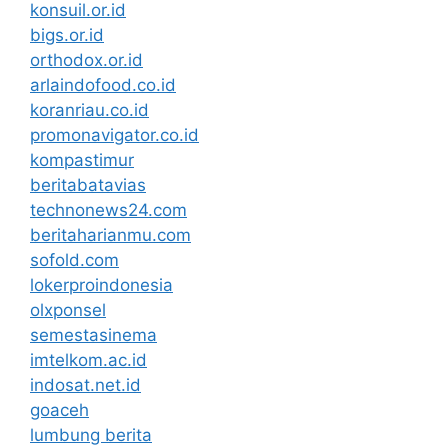
konsuil.or.id
bigs.or.id
orthodox.or.id
arlaindofood.co.id
koranriau.co.id
promonavigator.co.id
kompastimur
beritabatavias
technonews24.com
beritaharianmu.com
sofold.com
lokerproindonesia
olxponsel
semestasinema
imtelkom.ac.id
indosat.net.id
goaceh
lumbung berita