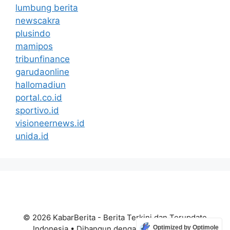
lumbung berita
newscakra
plusindo
mamipos
tribunfinance
garudaonline
hallomadiun
portal.co.id
sportivo.id
visioneernews.id
unida.id
© 2026 KabarBerita - Berita Terkini dan Terupdate
Optimized by Optimole
Indonesia
• Dibangun dengan
GeneratePress