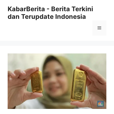
Langsung
KabarBerita - Berita Terkini
ke
dan Terupdate Indonesia
isi
Menu