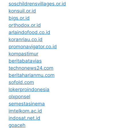
soschildrensvillages.or.id
konsuil.or.id
bigs.or.id
orthodox.or.id
arlaindofood.co.id
koranriau.co.id
promonavigator.co.id
kompastimur
beritabatavias
technonews24.com
beritaharianmu.com
sofold.com
lokerproindonesia
olxponsel
semestasinema
imtelkom.ac.id
indosat.net.id
goaceh