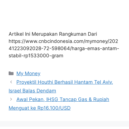
Artikel Ini Merupakan Rangkuman Dari
https://www.cnbcindonesia.com/mymoney/202
41223092028-72-598064/harga-emas-antam-
stabil-rp1533000-gram
Kategori
My Money
Proyektil Houthi Berhasil Hantam Tel Aviv,
Israel Balas Dendam
Awal Pekan, IHSG Tancap Gas & Rupiah
Menguat ke Rp16.100/USD