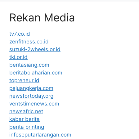
Rekan Media
tv7.co.id
zenfitness.co.id
suzuki-2wheels.or.id
tki.or.id
beritasiang.com
beritabolaharian.com
topreneur.id
pejuangkerja.com
newsfortoday.org
ventstimenews.com
newsafric.net
kabar berita
berita printing
infoseputarlarangan.com