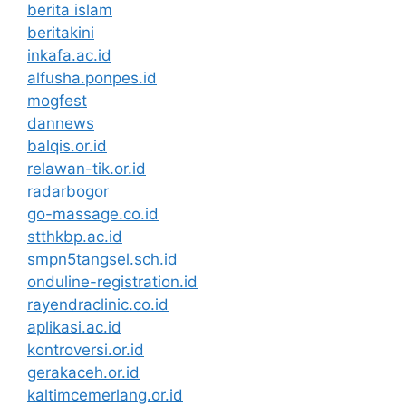
berita islam
beritakini
inkafa.ac.id
alfusha.ponpes.id
mogfest
dannews
balqis.or.id
relawan-tik.or.id
radarbogor
go-massage.co.id
stthkbp.ac.id
smpn5tangsel.sch.id
onduline-registration.id
rayendraclinic.co.id
aplikasi.ac.id
kontroversi.or.id
gerakaceh.or.id
kaltimcemerlang.or.id