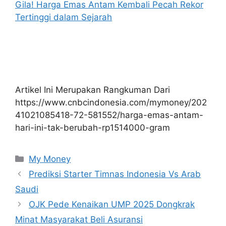
Gila! Harga Emas Antam Kembali Pecah Rekor
Tertinggi dalam Sejarah
Artikel Ini Merupakan Rangkuman Dari
https://www.cnbcindonesia.com/mymoney/202
41021085418-72-581552/harga-emas-antam-
hari-ini-tak-berubah-rp1514000-gram
Kategori
My Money
Prediksi Starter Timnas Indonesia Vs Arab
Saudi
OJK Pede Kenaikan UMP 2025 Dongkrak
Minat Masyarakat Beli Asuransi