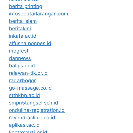
berita printing
infoseputarlarangan.com
berita islam
beritakini
inkafa.ac.id
alfusha.ponpes.id
mogfest
dannews
balqis.or.id
relawan-tik.or.id
radarbogor
go-massage.co.id
stthkbp.ac.id
smpn5tangsel.sch.id
onduline-registration.id
rayendraclinic.co.id
aplikasi.ac.id
kontroversi.or.id