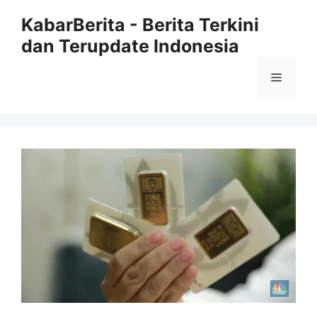
Langsung
KabarBerita - Berita Terkini
ke
dan Terupdate Indonesia
isi
Menu