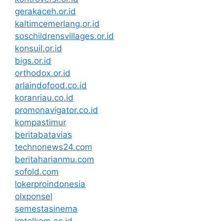
gerakaceh.or.id
kaltimcemerlang.or.id
soschildrensvillages.or.id
konsuil.or.id
bigs.or.id
orthodox.or.id
arlaindofood.co.id
koranriau.co.id
promonavigator.co.id
kompastimur
beritabatavias
technonews24.com
beritaharianmu.com
sofold.com
lokerproindonesia
olxponsel
semestasinema
imtelkom.ac.id