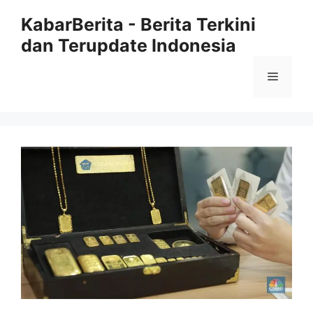
Langsung
KabarBerita - Berita Terkini
ke
dan Terupdate Indonesia
isi
Menu