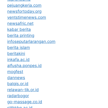
pejuangkerja.com
newsfortoday.org
ventstimenews.com
newsafric.net
kabar berita
berita printing
infoseputarlarangan.com
berita islam
beritakini
inkafa.ac.id
alfusha.ponpes.id
mogfest
dannews
balqis.or.id
relawan-tik.or.id
radarbogor
go-massage.co.id
stthkbp.ac.id