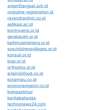
smpn5tangsel.sch.id
onduline-registration.id
rayendraclinic.co.id
aplikasi.ac.id
kontroversi.or.id
gerakaceh.or.id
kaltimcemerlang.or.id
soschildrensvillages.or.id
konsuil.or.id
bigs.or.id
orthodox.or.id
arlaindofood.co.id
koranriau.co.id
promonavigator.co.id
kompastimur
beritabatavias
technonews24.com