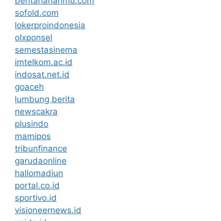
beritaharianmu.com
sofold.com
lokerproindonesia
olxponsel
semestasinema
imtelkom.ac.id
indosat.net.id
goaceh
lumbung berita
newscakra
plusindo
mamipos
tribunfinance
garudaonline
hallomadiun
portal.co.id
sportivo.id
visioneernews.id