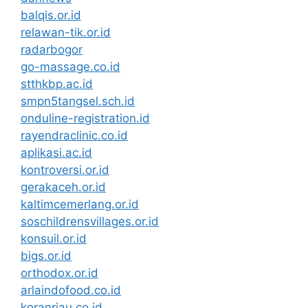
balqis.or.id
relawan-tik.or.id
radarbogor
go-massage.co.id
stthkbp.ac.id
smpn5tangsel.sch.id
onduline-registration.id
rayendraclinic.co.id
aplikasi.ac.id
kontroversi.or.id
gerakaceh.or.id
kaltimcemerlang.or.id
soschildrensvillages.or.id
konsuil.or.id
bigs.or.id
orthodox.or.id
arlaindofood.co.id
koranriau.co.id