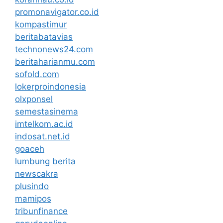
promonavigator.co.id
kompastimur
beritabatavias
technonews24.com
beritaharianmu.com
sofold.com
lokerproindonesia
olxponsel
semestasinema
imtelkom.ac.id
indosat.net.id
goaceh
lumbung berita
newscakra
plusindo
mamipos
tribunfinance