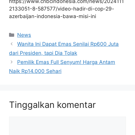
https://www.cnbcindonesia.com/news/2024111
2133051-8-587577/video-hadir-di-cop-29-
azerbaijan-indonesia-bawa-misi-ini
Kategori
News
Wanita Ini Dapat Emas Senilai Rp600 Juta
dari Presiden, tapi Dia Tolak
Pemilik Emas Full Senyum! Harga Antam
Naik Rp14.000 Sehari
Tinggalkan komentar
Komentar