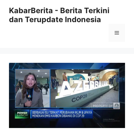
Langsung
KabarBerita - Berita Terkini
ke
dan Terupdate Indonesia
isi
Menu