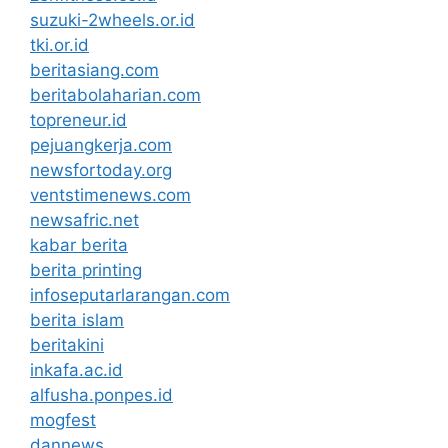
suzuki-2wheels.or.id
tki.or.id
beritasiang.com
beritabolaharian.com
topreneur.id
pejuangkerja.com
newsfortoday.org
ventstimenews.com
newsafric.net
kabar berita
berita printing
infoseputarlarangan.com
berita islam
beritakini
inkafa.ac.id
alfusha.ponpes.id
mogfest
dannews