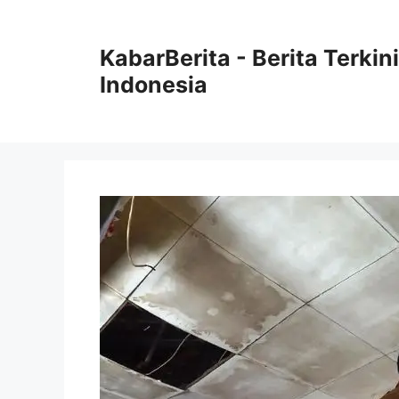
Langsung
ke
KabarBerita - Berita Terki
isi
Indonesia