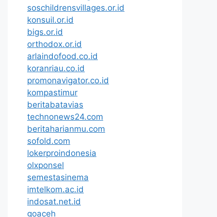
soschildrensvillages.or.id
konsuil.or.id
bigs.or.id
orthodox.or.id
arlaindofood.co.id
koranriau.co.id
promonavigator.co.id
kompastimur
beritabatavias
technonews24.com
beritaharianmu.com
sofold.com
lokerproindonesia
olxponsel
semestasinema
imtelkom.ac.id
indosat.net.id
goaceh