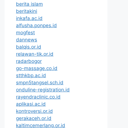
berita islam
beritakini
inkafa.ac.id
alfusha.ponpes.id
mogfest
dannews
balqis.or.id
relawan-tik.or.id
radarbogor
go-massage.co.id
stthkbp.ac.id
smpn5tangsel.sch.id
onduline-registration.id
rayendraclinic.co.id
aplikasi.ac.id
kontroversi.or.id
gerakaceh.or.id
kaltimcemerlang.or.id