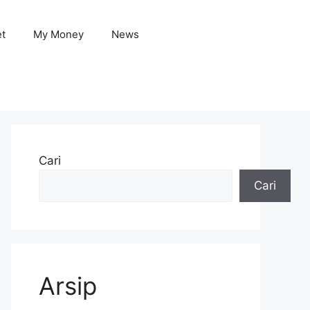
et
My Money
News
Cari
Cari
Arsip