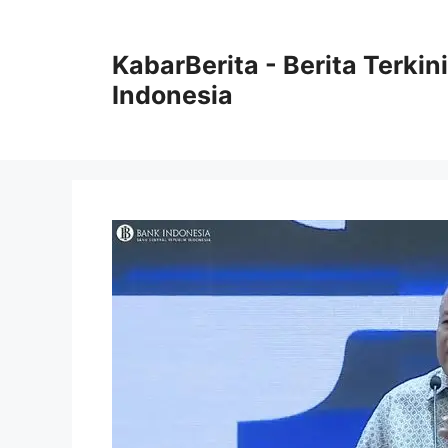
Langsung
ke
KabarBerita - Berita Terki
isi
Indonesia