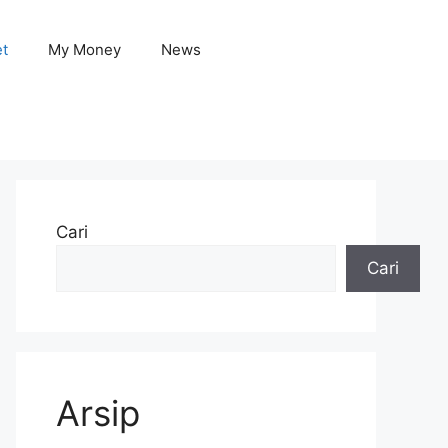
et
My Money
News
Cari
Cari
Arsip