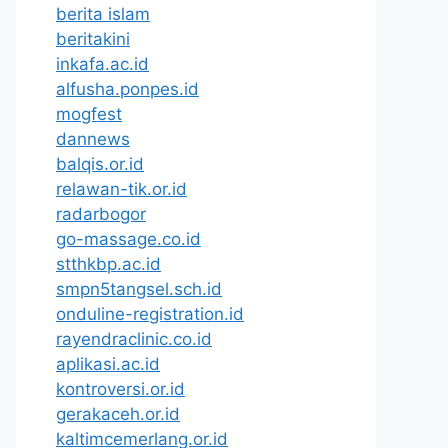
berita islam
beritakini
inkafa.ac.id
alfusha.ponpes.id
mogfest
dannews
balqis.or.id
relawan-tik.or.id
radarbogor
go-massage.co.id
stthkbp.ac.id
smpn5tangsel.sch.id
onduline-registration.id
rayendraclinic.co.id
aplikasi.ac.id
kontroversi.or.id
gerakaceh.or.id
kaltimcemerlang.or.id