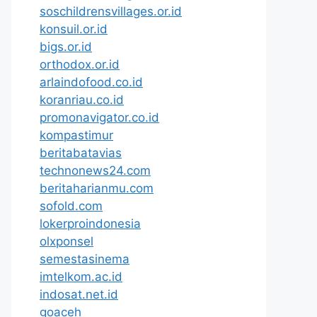
soschildrensvillages.or.id
konsuil.or.id
bigs.or.id
orthodox.or.id
arlaindofood.co.id
koranriau.co.id
promonavigator.co.id
kompastimur
beritabatavias
technonews24.com
beritaharianmu.com
sofold.com
lokerproindonesia
olxponsel
semestasinema
imtelkom.ac.id
indosat.net.id
goaceh