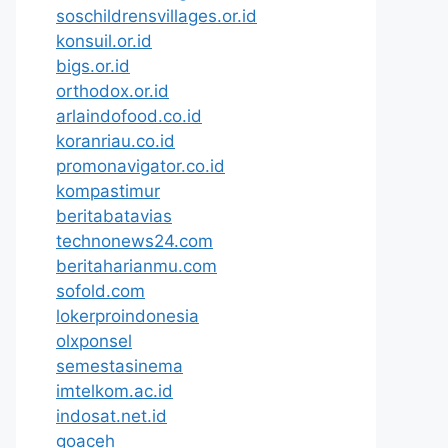
soschildrensvillages.or.id
konsuil.or.id
bigs.or.id
orthodox.or.id
arlaindofood.co.id
koranriau.co.id
promonavigator.co.id
kompastimur
beritabatavias
technonews24.com
beritaharianmu.com
sofold.com
lokerproindonesia
olxponsel
semestasinema
imtelkom.ac.id
indosat.net.id
goaceh