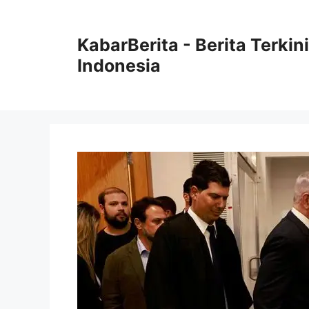
Langsung
ke
KabarBerita - Berita Terki
isi
Indonesia