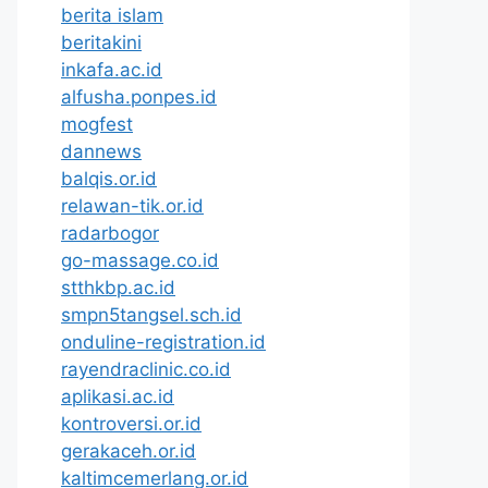
berita islam
beritakini
inkafa.ac.id
alfusha.ponpes.id
mogfest
dannews
balqis.or.id
relawan-tik.or.id
radarbogor
go-massage.co.id
stthkbp.ac.id
smpn5tangsel.sch.id
onduline-registration.id
rayendraclinic.co.id
aplikasi.ac.id
kontroversi.or.id
gerakaceh.or.id
kaltimcemerlang.or.id