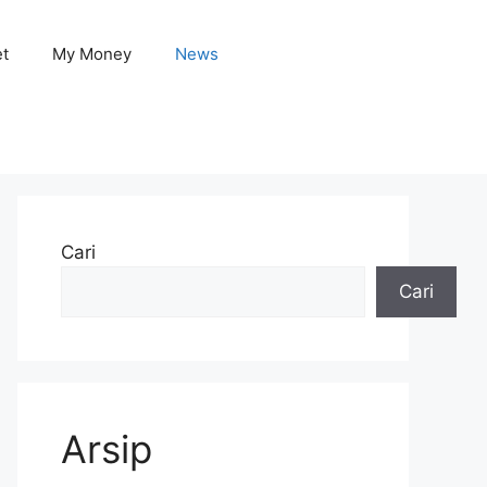
et
My Money
News
Cari
Cari
Arsip