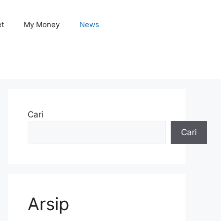
et
My Money
News
Cari
Cari
Arsip