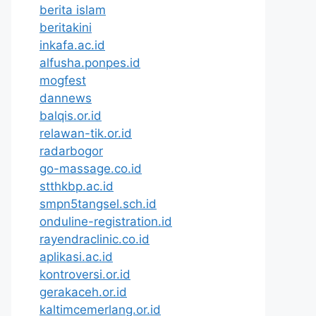
berita islam
beritakini
inkafa.ac.id
alfusha.ponpes.id
mogfest
dannews
balqis.or.id
relawan-tik.or.id
radarbogor
go-massage.co.id
stthkbp.ac.id
smpn5tangsel.sch.id
onduline-registration.id
rayendraclinic.co.id
aplikasi.ac.id
kontroversi.or.id
gerakaceh.or.id
kaltimcemerlang.or.id