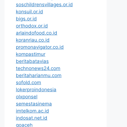
soschildrensvillages.or.id
konsuil.or.id
bigs.or.id
orthodox.or.id
arlaindofood.co.id
koranriau.co.id
promonavigator.co.id
kompastimur
beritabatavias
technonews24.com
beritaharianmu.com
sofold.com
lokerproindonesia
olxponsel
semestasinema
imtelkom.ac.id
indosat.net.id
goaceh