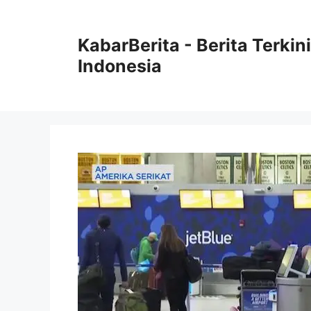
Langsung
ke
KabarBerita - Berita Terki
isi
Indonesia