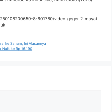
0250108200659-8-601780/video-geger-2-mayat-
suk
si ke Saham, Ini Alasannya
ik Naik ke Rp 16.190