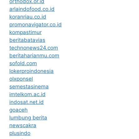
orthodox.or.id
arlaindofood.co.id
koranriau.co.id
promonavigator.co.id
kompastimur
beritabatavias
technonews24.com
beritaharianmu.com
sofold.com
lokerproindonesia
olxponsel
semestasinema
imtelkom.ac.id
indosat.net.id
goaceh
lumbung berita
newscakra
plusindo