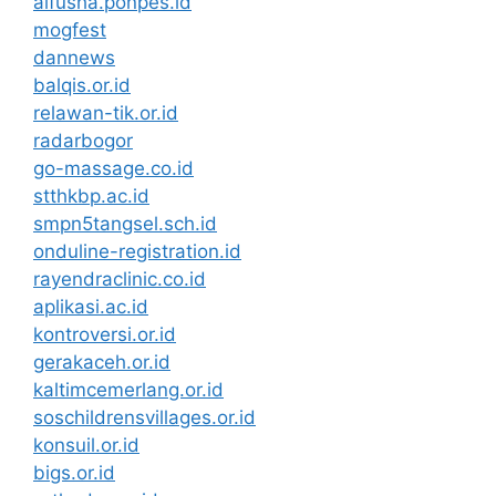
alfusha.ponpes.id
mogfest
dannews
balqis.or.id
relawan-tik.or.id
radarbogor
go-massage.co.id
stthkbp.ac.id
smpn5tangsel.sch.id
onduline-registration.id
rayendraclinic.co.id
aplikasi.ac.id
kontroversi.or.id
gerakaceh.or.id
kaltimcemerlang.or.id
soschildrensvillages.or.id
konsuil.or.id
bigs.or.id