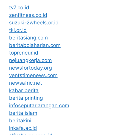
tv7.co.id
zenfitness.co.id
suzuki-2wheels.or.id
tki.or.id
beritasiang.com
beritabolaharian.com
topreneur.id
pejuangkerja.com
newsfortoday.org
ventstimenews.com
newsafric.net
kabar berita
berita printing
infoseputarlarangan.com
berita islam
beritakini
inkafa.ac.id