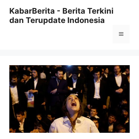
Langsung
KabarBerita - Berita Terkini
ke
dan Terupdate Indonesia
isi
Menu