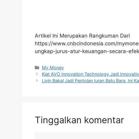
Artikel Ini Merupakan Rangkuman Dari
https://www.cnbcindonesia.com/mymoney
ungkap-jurus-atur-keuangan-secara-efekt
Kategori
My Money
Kiat AVO Innovation Technology Jadi Innovat
Livin Bakal Jadi Pentolan Iuran Batu Bara, Ini K
Tinggalkan komentar
Komentar