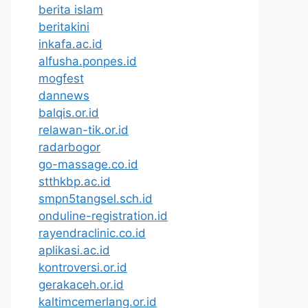
berita islam
beritakini
inkafa.ac.id
alfusha.ponpes.id
mogfest
dannews
balqis.or.id
relawan-tik.or.id
radarbogor
go-massage.co.id
stthkbp.ac.id
smpn5tangsel.sch.id
onduline-registration.id
rayendraclinic.co.id
aplikasi.ac.id
kontroversi.or.id
gerakaceh.or.id
kaltimcemerlang.or.id