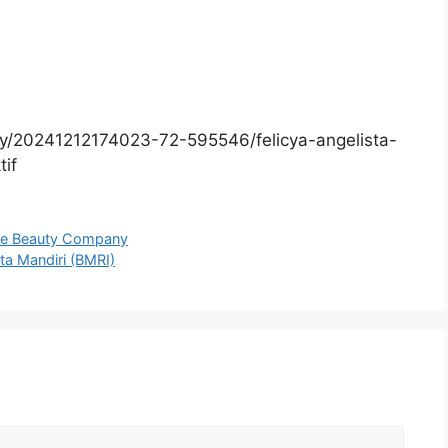
/20241212174023-72-595546/felicya-angelista-
if
ive Beauty Company
ata Mandiri (BMRI)