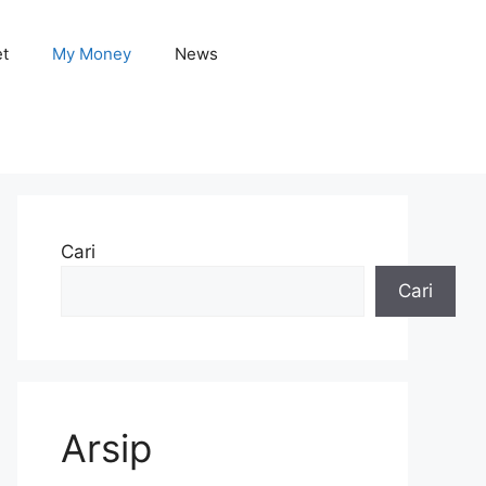
et
My Money
News
Cari
Cari
Arsip