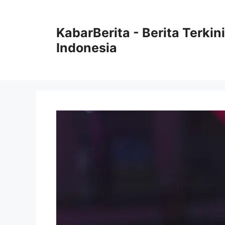
Langsung
ke
KabarBerita - Berita Terki
isi
Indonesia