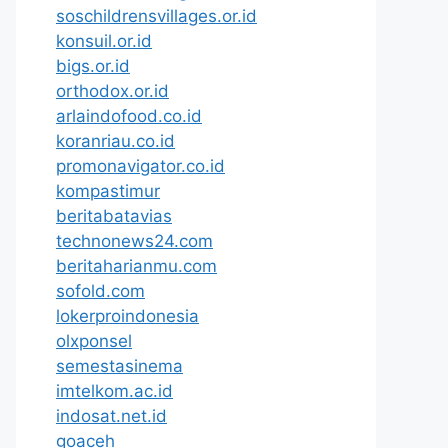
soschildrensvillages.or.id
konsuil.or.id
bigs.or.id
orthodox.or.id
arlaindofood.co.id
koranriau.co.id
promonavigator.co.id
kompastimur
beritabatavias
technonews24.com
beritaharianmu.com
sofold.com
lokerproindonesia
olxponsel
semestasinema
imtelkom.ac.id
indosat.net.id
goaceh