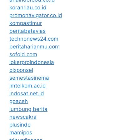
koranriau.co.id
promonavigator.co.id
kompastimur
beritabatavias
technonews24.com
beritaharianmu.com
sofold.com
lokerproindonesia
olxponsel
semestasinema
imtelkom.ac.id
indosat.net.id
goaceh
lumbung berita
newscakra
plusindo
mamipos