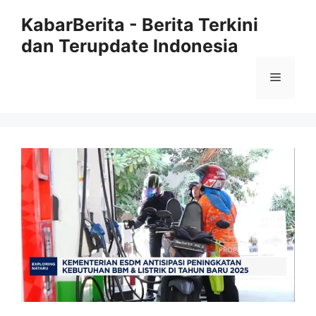
Langsung
KabarBerita - Berita Terkini
ke
dan Terupdate Indonesia
isi
Menu