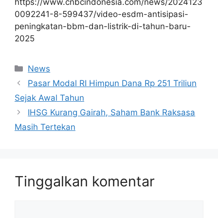
https://www.cnbcindonesia.com/news/2024123
0092241-8-599437/video-esdm-antisipasi-
peningkatan-bbm-dan-listrik-di-tahun-baru-
2025
Kategori
News
Pasar Modal RI Himpun Dana Rp 251 Triliun
Sejak Awal Tahun
IHSG Kurang Gairah, Saham Bank Raksasa
Masih Tertekan
Tinggalkan komentar
Komentar