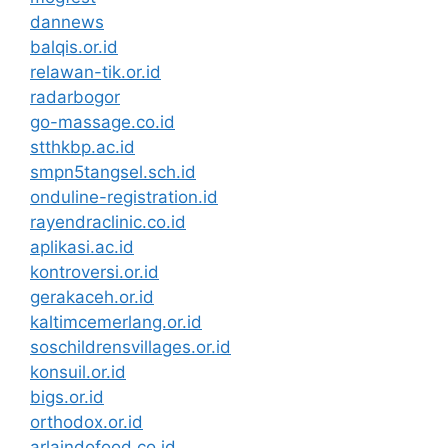
dannews
balqis.or.id
relawan-tik.or.id
radarbogor
go-massage.co.id
stthkbp.ac.id
smpn5tangsel.sch.id
onduline-registration.id
rayendraclinic.co.id
aplikasi.ac.id
kontroversi.or.id
gerakaceh.or.id
kaltimcemerlang.or.id
soschildrensvillages.or.id
konsuil.or.id
bigs.or.id
orthodox.or.id
arlaindofood.co.id