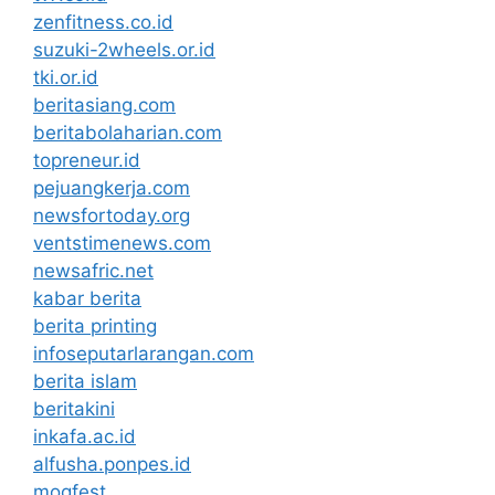
zenfitness.co.id
suzuki-2wheels.or.id
tki.or.id
beritasiang.com
beritabolaharian.com
topreneur.id
pejuangkerja.com
newsfortoday.org
ventstimenews.com
newsafric.net
kabar berita
berita printing
infoseputarlarangan.com
berita islam
beritakini
inkafa.ac.id
alfusha.ponpes.id
mogfest