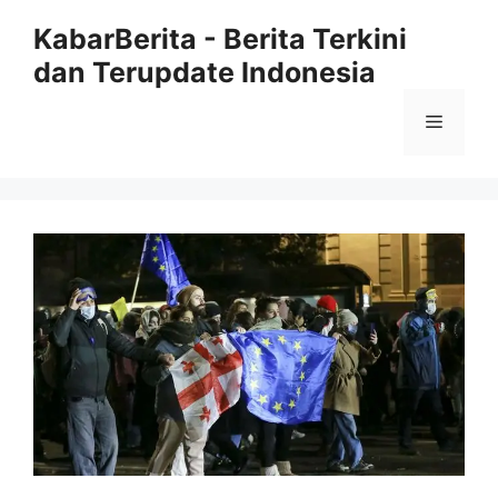
Langsung
KabarBerita - Berita Terkini
ke
dan Terupdate Indonesia
isi
Menu