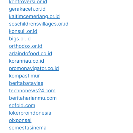
kontroversi.or.id
gerakaceh.or.id
kaltimcemerlang.or.id
soschildrensvillages.or.id
konsuil.or.id
bigs.or.id
orthodox.or.id
arlaindofood.co.id
koranriau.co.id
promonavigator.co.id
kompastimur
beritabatavias
technonews24.com
beritaharianmu.com
sofold.com
lokerproindonesia
olxponsel
semestasinema