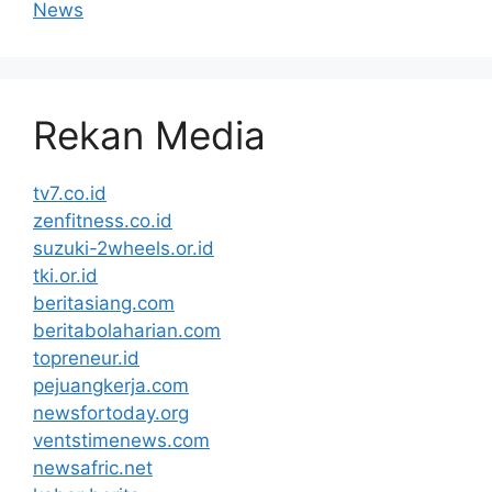
News
Rekan Media
tv7.co.id
zenfitness.co.id
suzuki-2wheels.or.id
tki.or.id
beritasiang.com
beritabolaharian.com
topreneur.id
pejuangkerja.com
newsfortoday.org
ventstimenews.com
newsafric.net