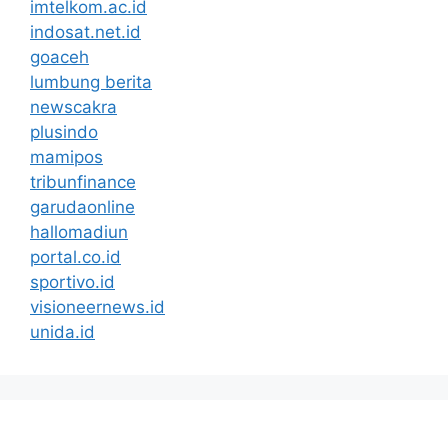
imtelkom.ac.id
indosat.net.id
goaceh
lumbung berita
newscakra
plusindo
mamipos
tribunfinance
garudaonline
hallomadiun
portal.co.id
sportivo.id
visioneernews.id
unida.id