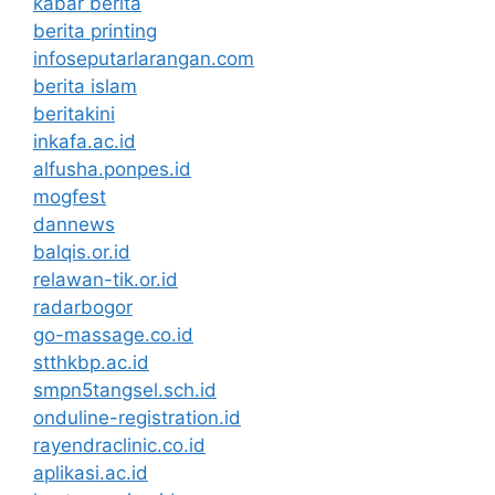
kabar berita
berita printing
infoseputarlarangan.com
berita islam
beritakini
inkafa.ac.id
alfusha.ponpes.id
mogfest
dannews
balqis.or.id
relawan-tik.or.id
radarbogor
go-massage.co.id
stthkbp.ac.id
smpn5tangsel.sch.id
onduline-registration.id
rayendraclinic.co.id
aplikasi.ac.id