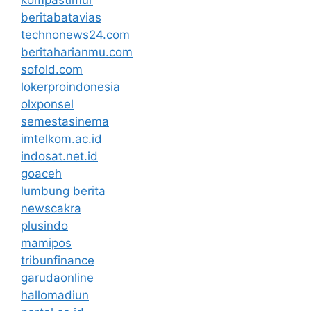
beritabatavias
technonews24.com
beritaharianmu.com
sofold.com
lokerproindonesia
olxponsel
semestasinema
imtelkom.ac.id
indosat.net.id
goaceh
lumbung berita
newscakra
plusindo
mamipos
tribunfinance
garudaonline
hallomadiun