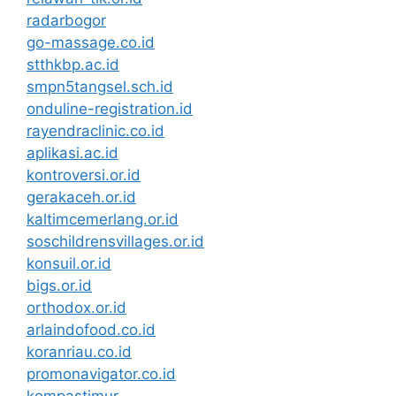
radarbogor
go-massage.co.id
stthkbp.ac.id
smpn5tangsel.sch.id
onduline-registration.id
rayendraclinic.co.id
aplikasi.ac.id
kontroversi.or.id
gerakaceh.or.id
kaltimcemerlang.or.id
soschildrensvillages.or.id
konsuil.or.id
bigs.or.id
orthodox.or.id
arlaindofood.co.id
koranriau.co.id
promonavigator.co.id
kompastimur