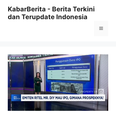
Langsung
KabarBerita - Berita Terkini
ke
dan Terupdate Indonesia
isi
Menu