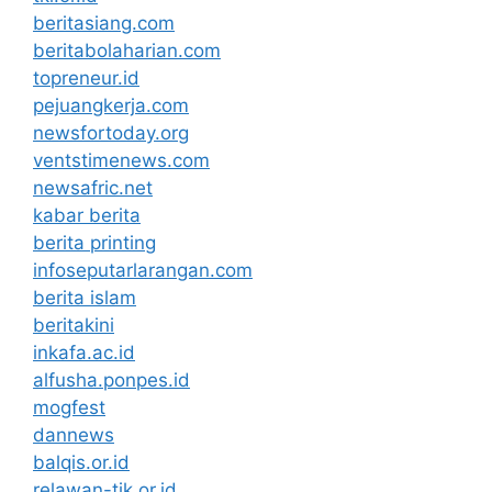
beritasiang.com
beritabolaharian.com
topreneur.id
pejuangkerja.com
newsfortoday.org
ventstimenews.com
newsafric.net
kabar berita
berita printing
infoseputarlarangan.com
berita islam
beritakini
inkafa.ac.id
alfusha.ponpes.id
mogfest
dannews
balqis.or.id
relawan-tik.or.id