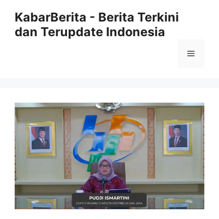
Langsung
KabarBerita - Berita Terkini
ke
dan Terupdate Indonesia
isi
Menu