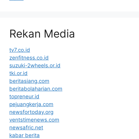
Rekan Media
tv7.co.id
zenfitness.co.id
suzuki-2wheels.or.id
tki.or.id
beritasiang.com
beritabolaharian.com
topreneur.id
pejuangkerja.com
newsfortoday.org
ventstimenews.com
newsafric.net
kabar berita