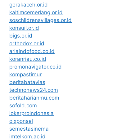
gerakaceh.or.id
kaltimcemerlang.or.id
soschildrensvillages.or.id
konsuil.or.id
bigs.or.id
orthodox.or.id
arlaindofood.co.id
koranriau.co.id
promonavigator.co.id
kompastimur
beritabatavias
technonews24.com
beritaharianmu.com
sofold.com
lokerproindonesia
olxponsel
semestasinema
imtelkom.ac.id