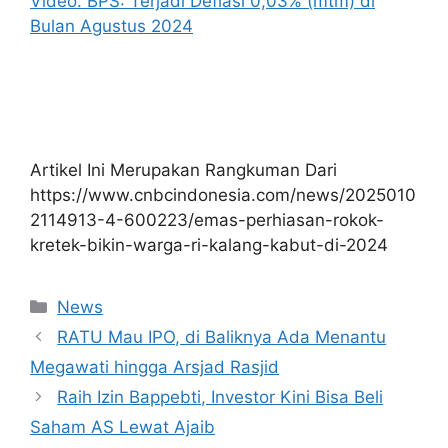
Video: BPS: Terjadi Deflasi 0,03% (mtm) di
Bulan Agustus 2024
Artikel Ini Merupakan Rangkuman Dari
https://www.cnbcindonesia.com/news/2025010
2114913-4-600223/emas-perhiasan-rokok-
kretek-bikin-warga-ri-kalang-kabut-di-2024
Kategori
News
RATU Mau IPO, di Baliknya Ada Menantu
Megawati hingga Arsjad Rasjid
Raih Izin Bappebti, Investor Kini Bisa Beli
Saham AS Lewat Ajaib