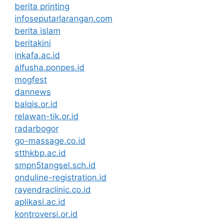
berita printing
infoseputarlarangan.com
berita islam
beritakini
inkafa.ac.id
alfusha.ponpes.id
mogfest
dannews
balqis.or.id
relawan-tik.or.id
radarbogor
go-massage.co.id
stthkbp.ac.id
smpn5tangsel.sch.id
onduline-registration.id
rayendraclinic.co.id
aplikasi.ac.id
kontroversi.or.id