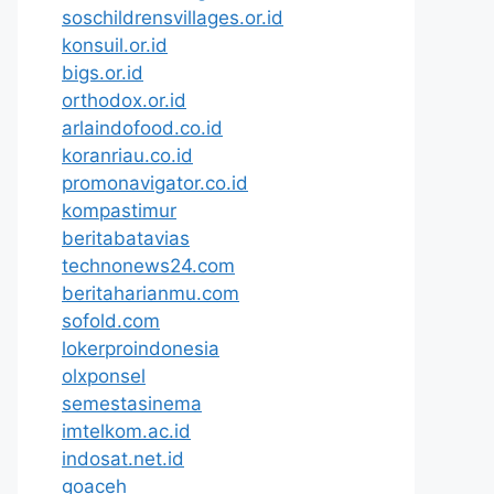
soschildrensvillages.or.id
konsuil.or.id
bigs.or.id
orthodox.or.id
arlaindofood.co.id
koranriau.co.id
promonavigator.co.id
kompastimur
beritabatavias
technonews24.com
beritaharianmu.com
sofold.com
lokerproindonesia
olxponsel
semestasinema
imtelkom.ac.id
indosat.net.id
goaceh