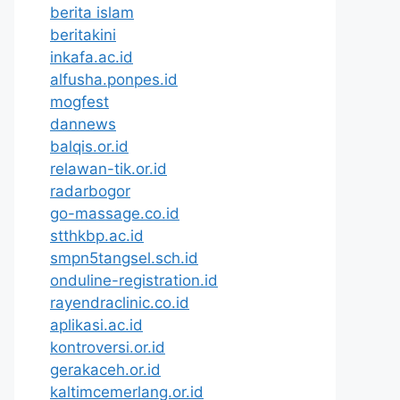
berita islam
beritakini
inkafa.ac.id
alfusha.ponpes.id
mogfest
dannews
balqis.or.id
relawan-tik.or.id
radarbogor
go-massage.co.id
stthkbp.ac.id
smpn5tangsel.sch.id
onduline-registration.id
rayendraclinic.co.id
aplikasi.ac.id
kontroversi.or.id
gerakaceh.or.id
kaltimcemerlang.or.id