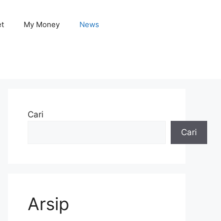
et
My Money
News
Cari
Cari
Arsip