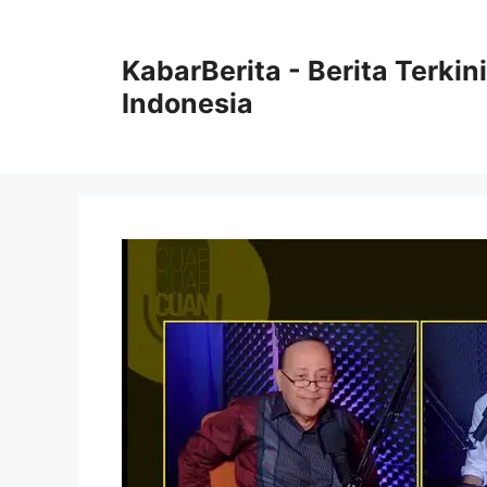
Langsung
ke
KabarBerita - Berita Terki
isi
Indonesia