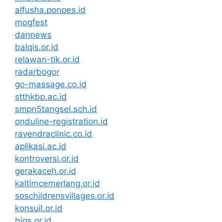
alfusha.ponpes.id
mogfest
dannews
balqis.or.id
relawan-tik.or.id
radarbogor
go-massage.co.id
stthkbp.ac.id
smpn5tangsel.sch.id
onduline-registration.id
rayendraclinic.co.id
aplikasi.ac.id
kontroversi.or.id
gerakaceh.or.id
kaltimcemerlang.or.id
soschildrensvillages.or.id
konsuil.or.id
bigs.or.id