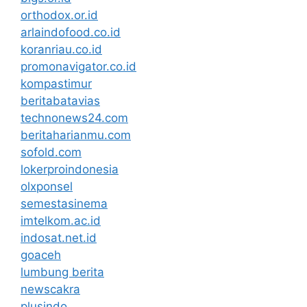
orthodox.or.id
arlaindofood.co.id
koranriau.co.id
promonavigator.co.id
kompastimur
beritabatavias
technonews24.com
beritaharianmu.com
sofold.com
lokerproindonesia
olxponsel
semestasinema
imtelkom.ac.id
indosat.net.id
goaceh
lumbung berita
newscakra
plusindo