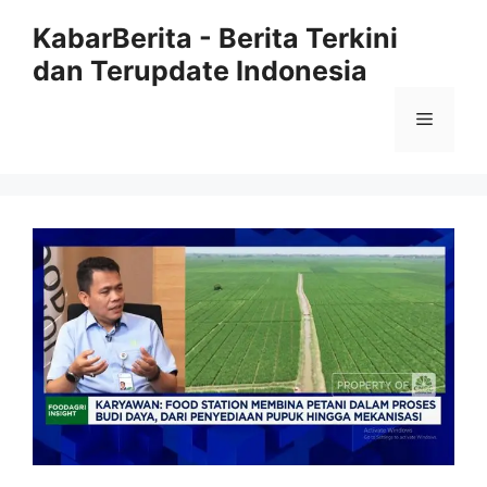
Langsung
KabarBerita - Berita Terkini
ke
dan Terupdate Indonesia
isi
Menu