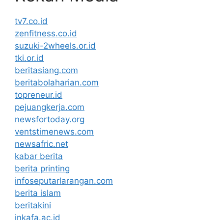
tv7.co.id
zenfitness.co.id
suzuki-2wheels.or.id
tki.or.id
beritasiang.com
beritabolaharian.com
topreneur.id
pejuangkerja.com
newsfortoday.org
ventstimenews.com
newsafric.net
kabar berita
berita printing
infoseputarlarangan.com
berita islam
beritakini
inkafa.ac.id