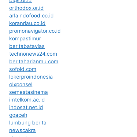
bigs.or.id
orthodox.or.id
arlaindofood.co.id
koranriau.co.id
promonavigator.co.id
kompastimur
beritabatavias
technonews24.com
beritaharianmu.com
sofold.com
lokerproindonesia
olxponsel
semestasinema
imtelkom.ac.id
indosat.net.id
goaceh
lumbung berita
newscakra