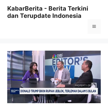
Langsung
KabarBerita - Berita Terkini
ke
dan Terupdate Indonesia
isi
Menu