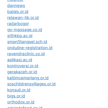
dannews
balqis.or.id
relawan-tik.or.id
radarbogor
go-massage.co.id
stthkbp.ac.id
smpn5tangsel.sch.id
onduline-registration.id
rayendraclinic.co.id
aplikasi.ac.id
kontroversi.or.id
gerakaceh.or.id
kaltimcemerlang.or.id
soschildrensvillages.or.id
konsuil.or.id
bigs.or.id
orthodox.or.id
arlaindofood.co.id