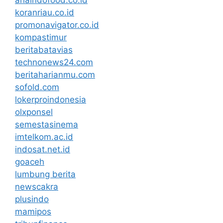
koranriau.co.id
promonavigator.co.id
kompastimur
beritabatavias
technonews24.com
beritaharianmu.com
sofold.com
lokerproindonesia
olxponsel
semestasinema
imtelkom.ac.id
indosat.net.id
goaceh
lumbung berita
newscakra
plusindo
mamipos