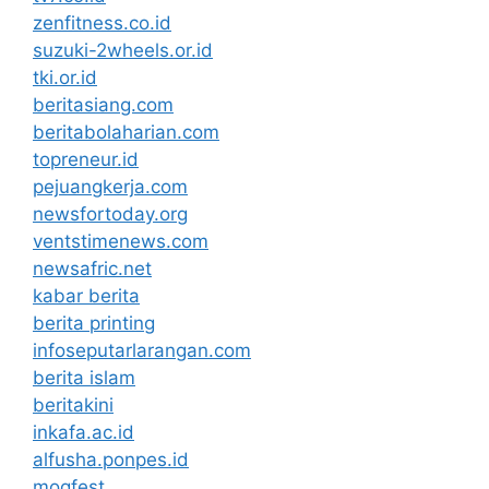
zenfitness.co.id
suzuki-2wheels.or.id
tki.or.id
beritasiang.com
beritabolaharian.com
topreneur.id
pejuangkerja.com
newsfortoday.org
ventstimenews.com
newsafric.net
kabar berita
berita printing
infoseputarlarangan.com
berita islam
beritakini
inkafa.ac.id
alfusha.ponpes.id
mogfest