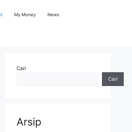
et
My Money
News
Cari
Cari
Arsip