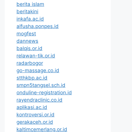
berita islam
beritakini
inkafa.ac.id
alfusha.ponpes.id
mogfest
dannews
balqis.or.id
relawan-tik.or.id
radarbogor
go-massage.co.id
stthkbp.ac.id
smpn5tangsel.sch.id
onduline-registration.id
rayendraclinic.co.id
aplikasi.ac.id
kontroversi.or.id
gerakaceh.or.id
kaltimcemerlang.or.id