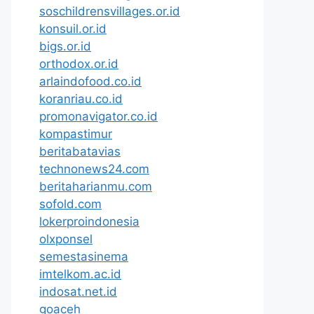
soschildrensvillages.or.id
konsuil.or.id
bigs.or.id
orthodox.or.id
arlaindofood.co.id
koranriau.co.id
promonavigator.co.id
kompastimur
beritabatavias
technonews24.com
beritaharianmu.com
sofold.com
lokerproindonesia
olxponsel
semestasinema
imtelkom.ac.id
indosat.net.id
goaceh