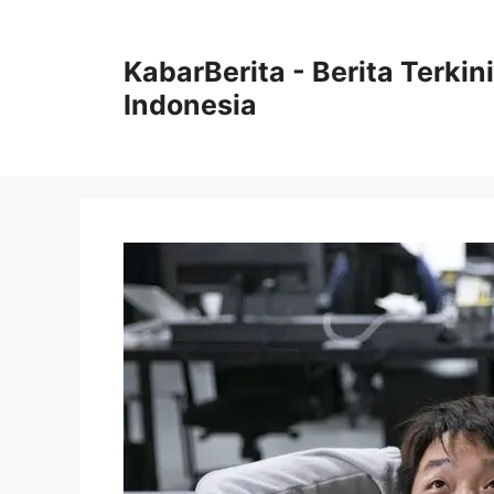
Langsung
ke
KabarBerita - Berita Terki
isi
Indonesia