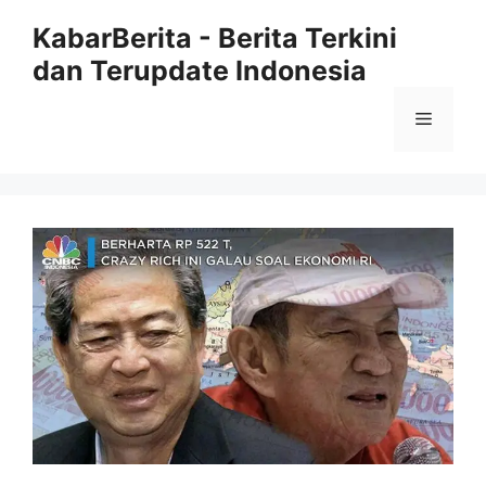
Langsung
KabarBerita - Berita Terkini
ke
dan Terupdate Indonesia
isi
Menu