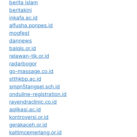
berita islam
beritakini
inkafa.ac.id
alfusha.ponpes.id
mogfest
dannews
balqis.or.id
relawan-tik.or.id
radarbogor
go-massage.co.id
stthkbp.ac.id
smpn5tangsel.sch.id
onduline-registration.id
rayendraclinic.co.id
aplikasi.ac.id
kontroversi.or.id
gerakaceh.or.id
kaltimcemerlang.or.id