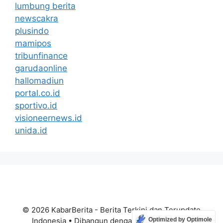
lumbung berita
newscakra
plusindo
mamipos
tribunfinance
garudaonline
hallomadiun
portal.co.id
sportivo.id
visioneernews.id
unida.id
© 2026 KabarBerita - Berita Terkini dan Terupdate
Indonesia
• Dibangun dengan
GeneratePress
Optimized by Optimole