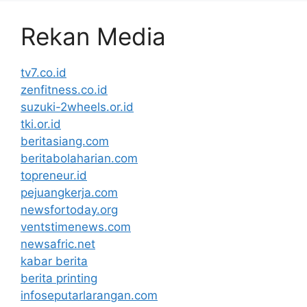
Rekan Media
tv7.co.id
zenfitness.co.id
suzuki-2wheels.or.id
tki.or.id
beritasiang.com
beritabolaharian.com
topreneur.id
pejuangkerja.com
newsfortoday.org
ventstimenews.com
newsafric.net
kabar berita
berita printing
infoseputarlarangan.com