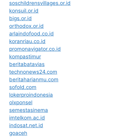
soschildrensvillages.or.id
konsuil.or.id
bigs.or.id
orthodox.or.id
arlaindofood.co.id
koranriau.co.id
promonavigator.co.id
kompastimur
beritabatavias
technonews24.com
beritaharianmu.com
sofold.com
lokerproindonesia
olxponsel
semestasinema
imtelkom.ac.id
indosat.net.id
goaceh