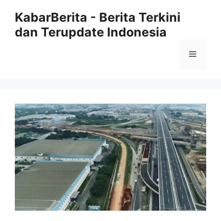
Langsung
KabarBerita - Berita Terkini
ke
dan Terupdate Indonesia
isi
Menu