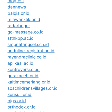
mogfest
dannews
balqis.or.id
relawan-tik.or.id
radarbogor
go-massage.co.id
stthkbp.ac.id
smpn5tangsel.sch.id
onduline-registration.id
rayendraclinic.co.id
aplikasi.ac.id
kontroversi.or.id
gerakaceh.or.id
kaltimcemerlang.or.id
soschildrensvillages.or.id
konsuil.or.id
bigs.or.id
orthodox.or.id