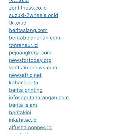
tv7.co.id
zenfitness.co.id
suzuki-2wheels.or.id
tki.or.id
beritasiang.com
beritabolaharian.com
topreneur.id
pejuangkerja.com
newsfortoday.org
ventstimenews.com
newsafric.net
kabar berita
berita printing
infoseputarlarangan.com
berita islam
beritakini
inkafa.ac.id
alfusha.ponpes.id