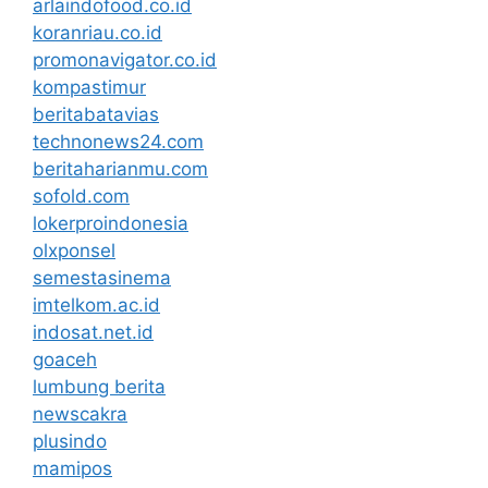
arlaindofood.co.id
koranriau.co.id
promonavigator.co.id
kompastimur
beritabatavias
technonews24.com
beritaharianmu.com
sofold.com
lokerproindonesia
olxponsel
semestasinema
imtelkom.ac.id
indosat.net.id
goaceh
lumbung berita
newscakra
plusindo
mamipos