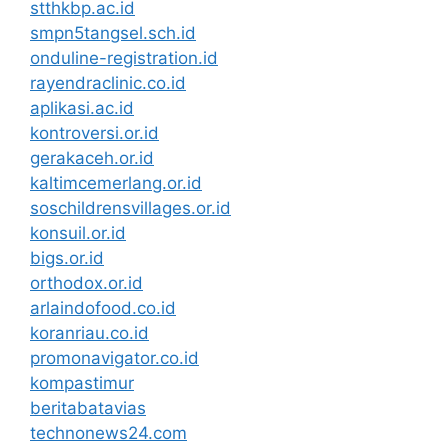
stthkbp.ac.id
smpn5tangsel.sch.id
onduline-registration.id
rayendraclinic.co.id
aplikasi.ac.id
kontroversi.or.id
gerakaceh.or.id
kaltimcemerlang.or.id
soschildrensvillages.or.id
konsuil.or.id
bigs.or.id
orthodox.or.id
arlaindofood.co.id
koranriau.co.id
promonavigator.co.id
kompastimur
beritabatavias
technonews24.com