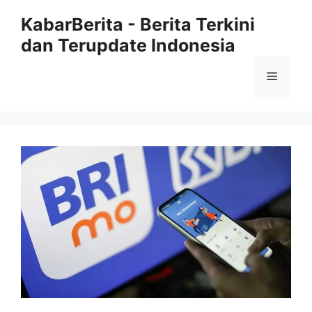
Langsung
KabarBerita - Berita Terkini
ke
dan Terupdate Indonesia
isi
Menu