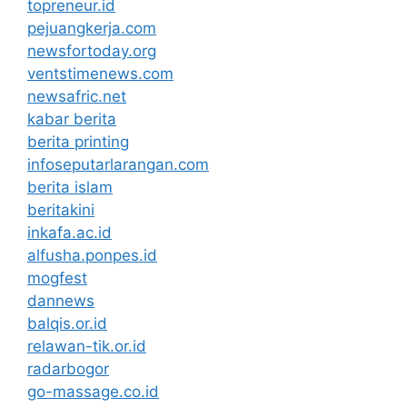
topreneur.id
pejuangkerja.com
newsfortoday.org
ventstimenews.com
newsafric.net
kabar berita
berita printing
infoseputarlarangan.com
berita islam
beritakini
inkafa.ac.id
alfusha.ponpes.id
mogfest
dannews
balqis.or.id
relawan-tik.or.id
radarbogor
go-massage.co.id