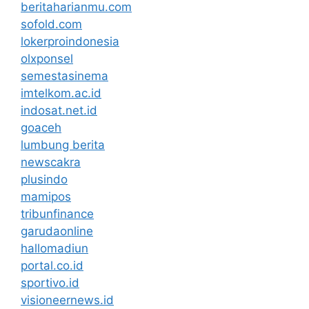
beritaharianmu.com
sofold.com
lokerproindonesia
olxponsel
semestasinema
imtelkom.ac.id
indosat.net.id
goaceh
lumbung berita
newscakra
plusindo
mamipos
tribunfinance
garudaonline
hallomadiun
portal.co.id
sportivo.id
visioneernews.id