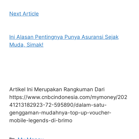
Next Article
Ini Alasan Pentingnya Punya Asuransi Sejak
Muda, Simak!
Artikel Ini Merupakan Rangkuman Dari
https://www.cnbcindonesia.com/mymoney/202
41213182923-72-595890/dalam-satu-
genggaman-mudahnya-top-up-voucher-
mobile-legends-di-brimo
Kategori