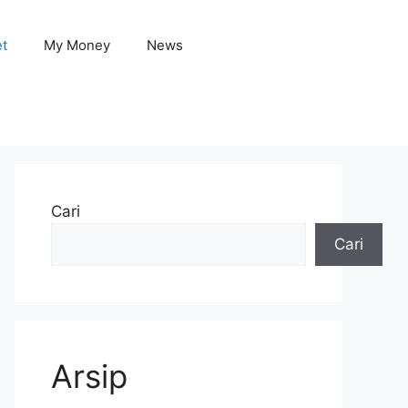
et
My Money
News
Cari
Cari
Arsip