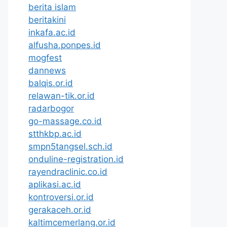
berita islam
beritakini
inkafa.ac.id
alfusha.ponpes.id
mogfest
dannews
balqis.or.id
relawan-tik.or.id
radarbogor
go-massage.co.id
stthkbp.ac.id
smpn5tangsel.sch.id
onduline-registration.id
rayendraclinic.co.id
aplikasi.ac.id
kontroversi.or.id
gerakaceh.or.id
kaltimcemerlang.or.id