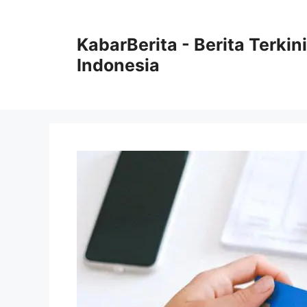
Langsung
ke
KabarBerita - Berita Terki
isi
Indonesia