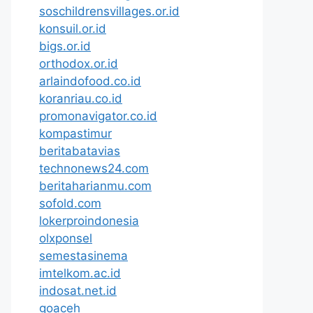
soschildrensvillages.or.id
konsuil.or.id
bigs.or.id
orthodox.or.id
arlaindofood.co.id
koranriau.co.id
promonavigator.co.id
kompastimur
beritabatavias
technonews24.com
beritaharianmu.com
sofold.com
lokerproindonesia
olxponsel
semestasinema
imtelkom.ac.id
indosat.net.id
goaceh