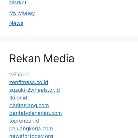
Market
My Money
News
Rekan Media
tv7.co.id
zenfitness.co.id
suzuki-2wheels.or.id
tki.or.id
beritasiang.com
beritabolaharian.com
topreneur.id
pejuangkerja.com
newsfortoday.org