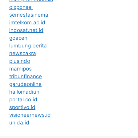
olxponsel
semestasinema
imtelkom.ac.id
indosat.net.id
goaceh
lumbung berita
newscakra
plusindo
mamipos
tribunfinance
garudaonline
hallomadiun
portal.co.id
sportivo.id
visioneernews.id
unida.id