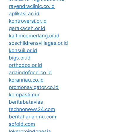
rayendraclinic.co.id
aplikasi.ac.id
kontroversi.or.id
gerakaceh.or.id
kaltimcemerlang.or.id
soschildrensvillages.or.id
konsuil.or.id
bigs.or.id
orthodox.or.id
arlaindofood.co.id
koranriau.co.id
promonavigator.co.id
kompastimur
beritabatavias
technonews24.com
beritaharianmu.com
sofold.com
lokerproindonesia