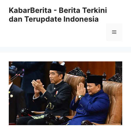
Langsung
KabarBerita - Berita Terkini
ke
dan Terupdate Indonesia
isi
Menu