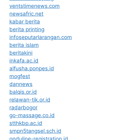
ventstimenews.com
newsafric.net
kabar berita
berita printing
infoseputarlarangan.com
berita islam
beritakini
inkafa.ac.id
alfusha.ponpes.id
mogfest
dannews
balqis.or.id
relawan-tik.or.id
radarbogor
go-massage.co.id
stthkbp.ac.id
smpn5tangsel.sch.id
onduline-registration.id