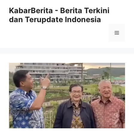
Langsung
KabarBerita - Berita Terkini
ke
dan Terupdate Indonesia
isi
Menu