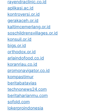
rayendraclinic.co.id
aplikasi.ac.id
kontroversi.or.id
gerakaceh.or.id
kaltimcemerlang.or.id
soschildrensvillages.or.id
konsuil.or.id
bigs.or.id
orthodox.or.id
arlaindofood.co.id
koranriau.co.id
promonavigator.co.id
kompastimur
beritabatavias
technonews24.com
beritaharianmu.com
sofold.com
lokerproindonesia