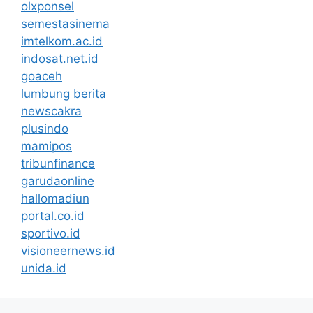
olxponsel
semestasinema
imtelkom.ac.id
indosat.net.id
goaceh
lumbung berita
newscakra
plusindo
mamipos
tribunfinance
garudaonline
hallomadiun
portal.co.id
sportivo.id
visioneernews.id
unida.id