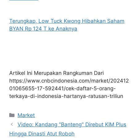
Terungkap, Low Tuck Kwong Hibahkan Saham
BYAN Rp 124 T ke Anaknya
Artikel Ini Merupakan Rangkuman Dari
https://www.cnbcindonesia.com/market/202412
01065655-17-592441/cek-daftar-5-orang-
terkaya-di-indonesia-hartanya-ratusan-triliun
Kategori
Market
Video: Kandang "Banteng" Direbut KIM Plus
Hingga Dinasti Atut Roboh