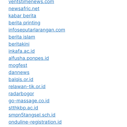
ventstimenews.com
newsafric.net
kabar berita
berita printing
infoseputarlarangan.com
berita islam
beritakini
inkafa.ac.id
alfusha.ponpes.id
mogfest
dannews
balqis.or.id
relawan-tik.or.id
radarbogor
go-massage.co.id
stthkbp.ac.id
smpn5tangsel.sch.id
onduline-registration.id