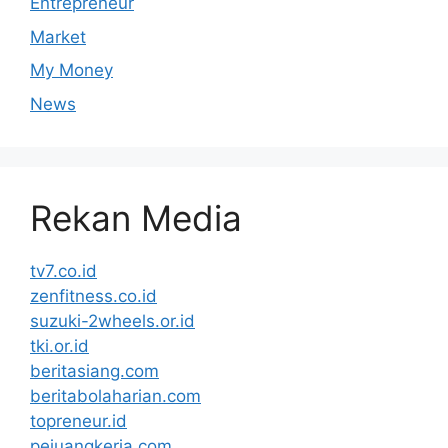
Entrepreneur
Market
My Money
News
Rekan Media
tv7.co.id
zenfitness.co.id
suzuki-2wheels.or.id
tki.or.id
beritasiang.com
beritabolaharian.com
topreneur.id
pejuangkerja.com