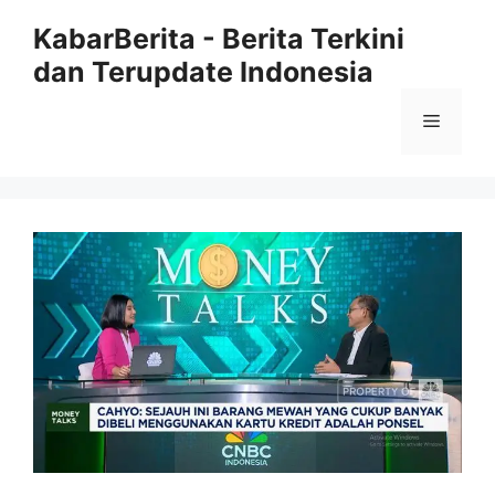
Langsung
KabarBerita - Berita Terkini
ke
dan Terupdate Indonesia
isi
Menu