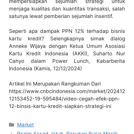
mempersiapkan sejumlah strategi untuk
menjaga kualitas dan kuantitas transaksi, salah
satunya lewat pemberian sejumlah insentif.
Seperti apa dampak PPN 12% terhadap bisnis
kartu kredit? Selengkapnya simak dialog
Anneke Wijaya dengan Ketua Umum Asosiasi
Kartu Kredit Indonesia (AKKI), Suharto Nur
Cahyo dalam Power Lunch, Kabarberita
Indonesia (Kamis, 12/12/2024)
Artikel Ini Merupakan Rangkuman Dari
https://www.cnbcindonesia.com/market/202412
12153452-19-595484/video-cegah-efek-ppn-
12-binsis-kartu-kredit-siapkan-strategi-ini
Kategori
Market
Rezim Assad Jatuh, Pasukan Rusia Masih