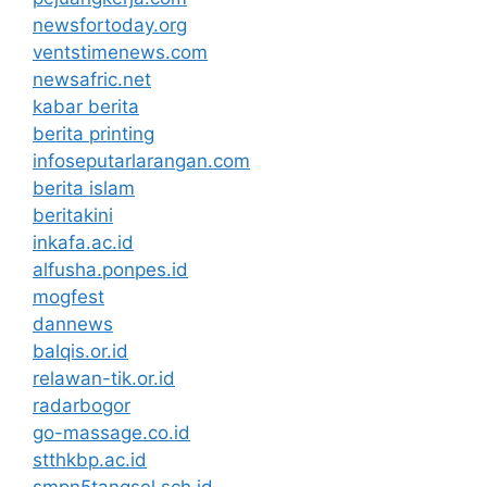
newsfortoday.org
ventstimenews.com
newsafric.net
kabar berita
berita printing
infoseputarlarangan.com
berita islam
beritakini
inkafa.ac.id
alfusha.ponpes.id
mogfest
dannews
balqis.or.id
relawan-tik.or.id
radarbogor
go-massage.co.id
stthkbp.ac.id
smpn5tangsel.sch.id