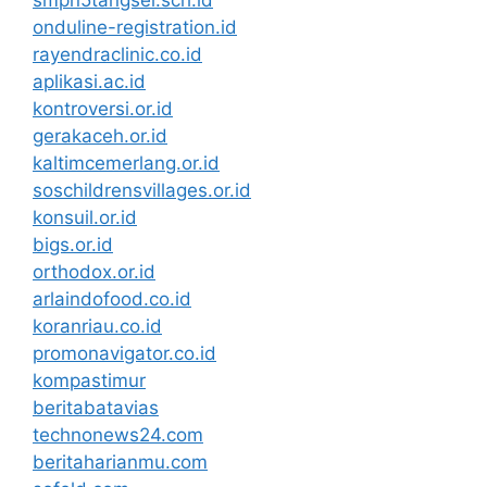
onduline-registration.id
rayendraclinic.co.id
aplikasi.ac.id
kontroversi.or.id
gerakaceh.or.id
kaltimcemerlang.or.id
soschildrensvillages.or.id
konsuil.or.id
bigs.or.id
orthodox.or.id
arlaindofood.co.id
koranriau.co.id
promonavigator.co.id
kompastimur
beritabatavias
technonews24.com
beritaharianmu.com