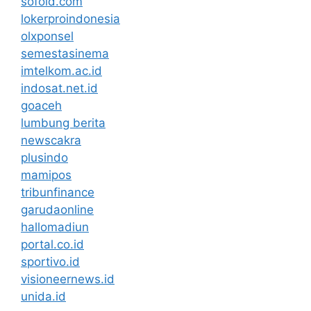
sofold.com
lokerproindonesia
olxponsel
semestasinema
imtelkom.ac.id
indosat.net.id
goaceh
lumbung berita
newscakra
plusindo
mamipos
tribunfinance
garudaonline
hallomadiun
portal.co.id
sportivo.id
visioneernews.id
unida.id