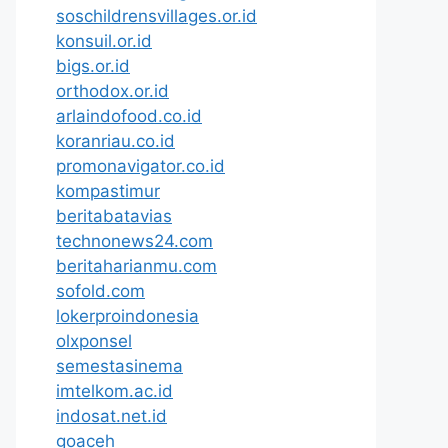
soschildrensvillages.or.id
konsuil.or.id
bigs.or.id
orthodox.or.id
arlaindofood.co.id
koranriau.co.id
promonavigator.co.id
kompastimur
beritabatavias
technonews24.com
beritaharianmu.com
sofold.com
lokerproindonesia
olxponsel
semestasinema
imtelkom.ac.id
indosat.net.id
goaceh