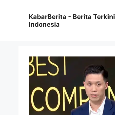
Langsung
ke
KabarBerita - Berita Terki
isi
Indonesia