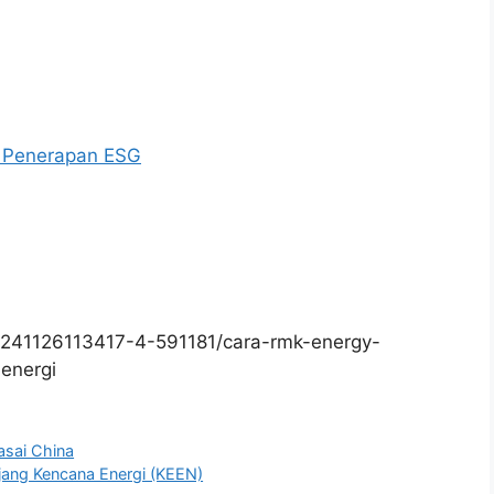
n Penerapan ESG
241126113417-4-591181/cara-rmk-energy-
-energi
asai China
ang Kencana Energi (KEEN)