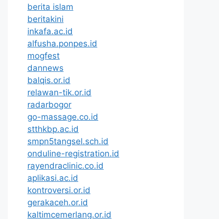
berita islam
beritakini
inkafa.ac.id
alfusha.ponpes.id
mogfest
dannews
balqis.or.id
relawan-tik.or.id
radarbogor
go-massage.co.id
stthkbp.ac.id
smpn5tangsel.sch.id
onduline-registration.id
rayendraclinic.co.id
aplikasi.ac.id
kontroversi.or.id
gerakaceh.or.id
kaltimcemerlang.or.id