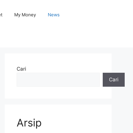
et
My Money
News
Cari
Cari
Arsip