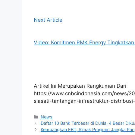
Next Article
Video: Komitmen RMK Energy Tingkatka
Artikel Ini Merupakan Rangkuman Dari
https://www.cnbcindonesia.com/news/20
siasati-tantangan-infrastruktur-distribusi
Kategori
News
Daftar 10 Bank Terbesar di Dunia, 4 Besar Diku
Kembangkan EBT, Simak Program Jangka Panj