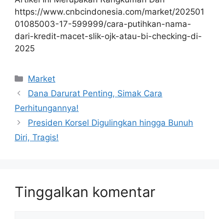
https://www.cnbcindonesia.com/market/202501
01085003-17-599999/cara-putihkan-nama-
dari-kredit-macet-slik-ojk-atau-bi-checking-di-
2025
Kategori
Market
Dana Darurat Penting, Simak Cara
Perhitungannya!
Presiden Korsel Digulingkan hingga Bunuh
Diri, Tragis!
Tinggalkan komentar
Komentar