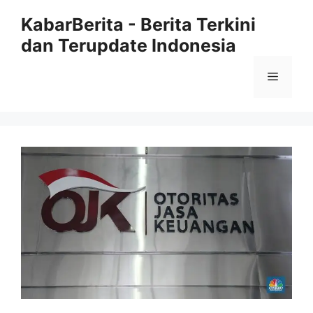
Langsung
KabarBerita - Berita Terkini
ke
dan Terupdate Indonesia
isi
Menu