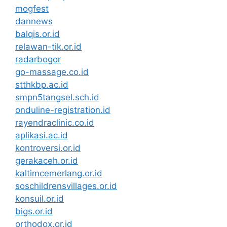
mogfest
dannews
balqis.or.id
relawan-tik.or.id
radarbogor
go-massage.co.id
stthkbp.ac.id
smpn5tangsel.sch.id
onduline-registration.id
rayendraclinic.co.id
aplikasi.ac.id
kontroversi.or.id
gerakaceh.or.id
kaltimcemerlang.or.id
soschildrensvillages.or.id
konsuil.or.id
bigs.or.id
orthodox.or.id