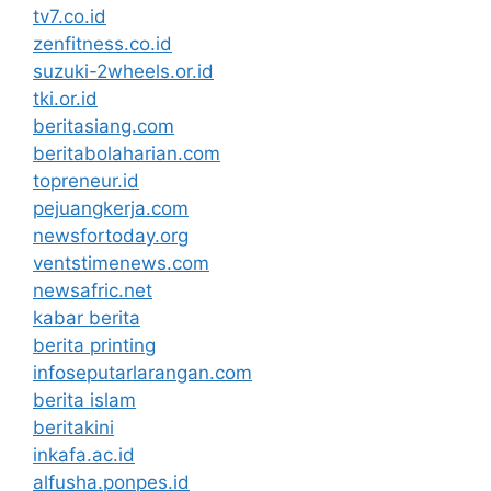
tv7.co.id
zenfitness.co.id
suzuki-2wheels.or.id
tki.or.id
beritasiang.com
beritabolaharian.com
topreneur.id
pejuangkerja.com
newsfortoday.org
ventstimenews.com
newsafric.net
kabar berita
berita printing
infoseputarlarangan.com
berita islam
beritakini
inkafa.ac.id
alfusha.ponpes.id