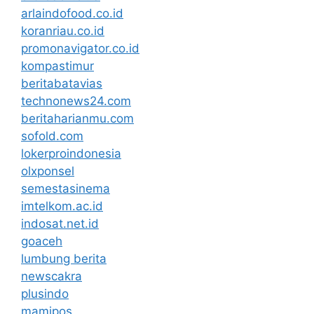
arlaindofood.co.id
koranriau.co.id
promonavigator.co.id
kompastimur
beritabatavias
technonews24.com
beritaharianmu.com
sofold.com
lokerproindonesia
olxponsel
semestasinema
imtelkom.ac.id
indosat.net.id
goaceh
lumbung berita
newscakra
plusindo
mamipos