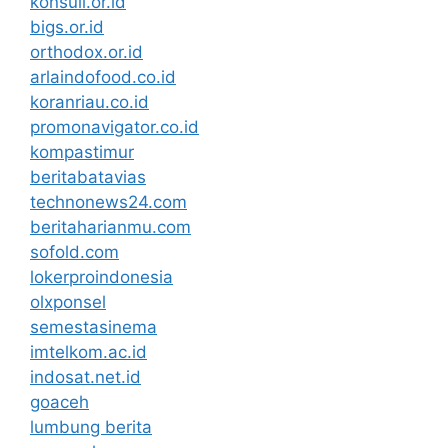
konsuil.or.id
bigs.or.id
orthodox.or.id
arlaindofood.co.id
koranriau.co.id
promonavigator.co.id
kompastimur
beritabatavias
technonews24.com
beritaharianmu.com
sofold.com
lokerproindonesia
olxponsel
semestasinema
imtelkom.ac.id
indosat.net.id
goaceh
lumbung berita