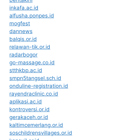
beritakini
inkafa.ac.id
alfusha.ponpes.id
mogfest
dannews
balqis.or.id
relawan-tik.or.id
radarbogor
go-massage.co.id
stthkbp.ac.id
smpn5tangsel.sch.id
onduline-registration.id
rayendraclinic.co.id
aplikasi.ac.id
kontroversi.or.id
gerakaceh.or.id
kaltimcemerlang.or.id
soschildrensvillages.or.id