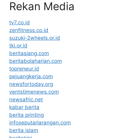
Rekan Media
tv7.co.id
zenfitness.co.id
suzuki-2wheels.or.id
tki.or.id
beritasiang.com
beritabolaharian.com
topreneur.id
pejuangkerja.com
newsfortoday.org
ventstimenews.com
newsafric.net
kabar berita
berita printing
infoseputarlarangan.com
berita islam