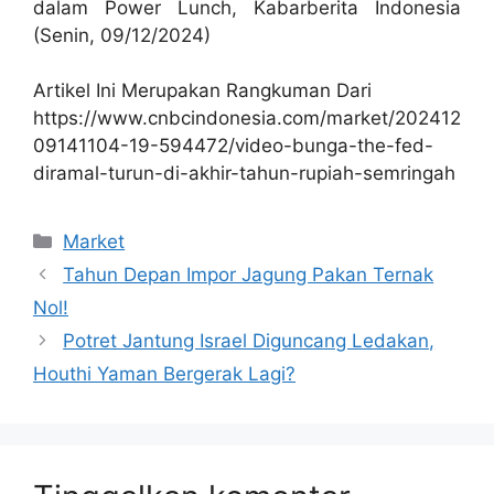
dalam Power Lunch, Kabarberita Indonesia
(Senin, 09/12/2024)
Artikel Ini Merupakan Rangkuman Dari
https://www.cnbcindonesia.com/market/202412
09141104-19-594472/video-bunga-the-fed-
diramal-turun-di-akhir-tahun-rupiah-semringah
Kategori
Market
Tahun Depan Impor Jagung Pakan Ternak
Nol!
Potret Jantung Israel Diguncang Ledakan,
Houthi Yaman Bergerak Lagi?