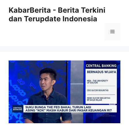
Langsung
KabarBerita - Berita Terkini
ke
dan Terupdate Indonesia
isi
Menu