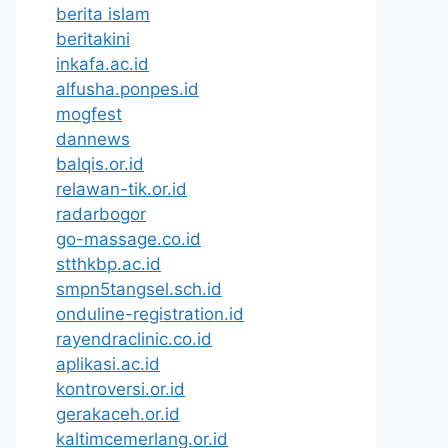
berita islam
beritakini
inkafa.ac.id
alfusha.ponpes.id
mogfest
dannews
balqis.or.id
relawan-tik.or.id
radarbogor
go-massage.co.id
stthkbp.ac.id
smpn5tangsel.sch.id
onduline-registration.id
rayendraclinic.co.id
aplikasi.ac.id
kontroversi.or.id
gerakaceh.or.id
kaltimcemerlang.or.id