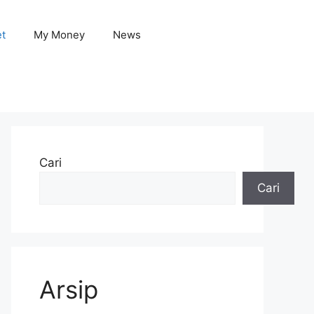
et
My Money
News
Cari
Cari
Arsip