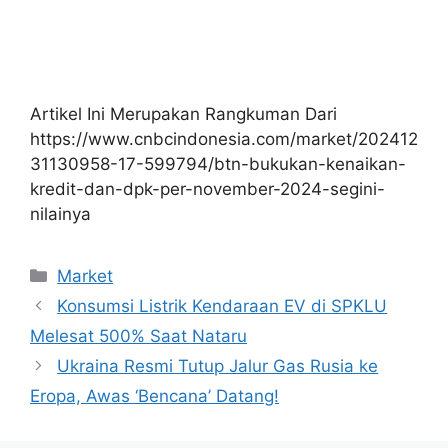
Artikel Ini Merupakan Rangkuman Dari
https://www.cnbcindonesia.com/market/202412
31130958-17-599794/btn-bukukan-kenaikan-
kredit-dan-dpk-per-november-2024-segini-
nilainya
Kategori
Market
Konsumsi Listrik Kendaraan EV di SPKLU
Melesat 500% Saat Nataru
Ukraina Resmi Tutup Jalur Gas Rusia ke
Eropa, Awas ‘Bencana’ Datang!