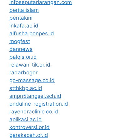
infoseputarlarangan.com
berita islam
beritakini
inkafa.ac.id
alfusha.ponpes.id
mogfest
dannews
balqis.or.id
relawan-tik.or.id
radarbogor
go-massage.co.id
stthkbp.ac.id
smpn5tangsel.sch.id
onduline-registration.id
rayendraclinic.co.id
aplikasi.ac.id
kontroversi.or.id
gerakaceh.or.id