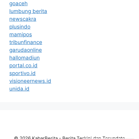
goaceh
lumbung berita
newscakra
plusindo
mamipos
tribunfinance
garudaonline
hallomadiun
portal.co.id
sportivo.id
visioneernews.id
unida.id
© 2026 KabarBerita - Berita Terkini dan Terupdate