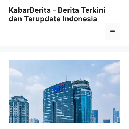
Langsung
KabarBerita - Berita Terkini
ke
dan Terupdate Indonesia
isi
Menu