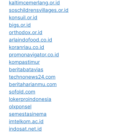
kaltimcemerlang.or.id
soschildrensvillages.or.id
konsuil.or.id
bigs.or.id
orthodox.or.id
arlaindofood.co.id
koranriau.co.id
promonavigator.co.id
kompastimur
beritabatavias
technonews24.com
beritaharianmu.com
sofold.com
lokerproindonesia
olxponsel
semestasinema
imtelkom.ac.id
indosat.net.id