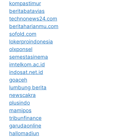
kompastimur
beritabatavias
technonews24.com
beritaharianmu.com
sofold.com
lokerproindonesia
olxponsel
semestasinema
imtelkom.ac.id
indosat.net.id
goaceh
lumbung berita
newscakra
plusindo
mamipos
tribunfinance
garudaonline
hallomadiun