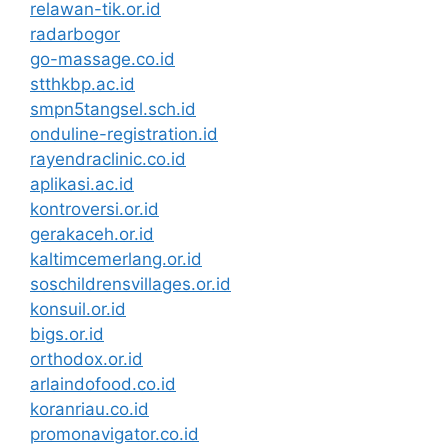
relawan-tik.or.id
radarbogor
go-massage.co.id
stthkbp.ac.id
smpn5tangsel.sch.id
onduline-registration.id
rayendraclinic.co.id
aplikasi.ac.id
kontroversi.or.id
gerakaceh.or.id
kaltimcemerlang.or.id
soschildrensvillages.or.id
konsuil.or.id
bigs.or.id
orthodox.or.id
arlaindofood.co.id
koranriau.co.id
promonavigator.co.id