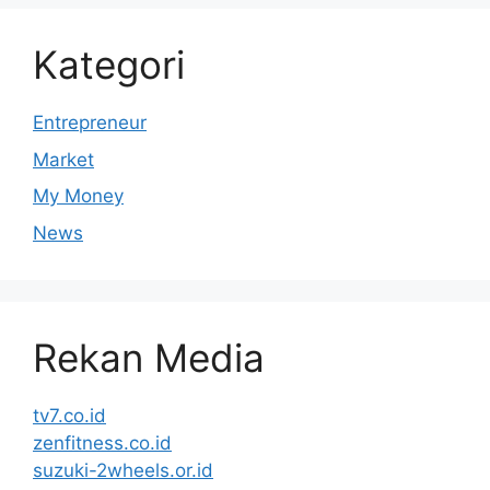
Kategori
Entrepreneur
Market
My Money
News
Rekan Media
tv7.co.id
zenfitness.co.id
suzuki-2wheels.or.id