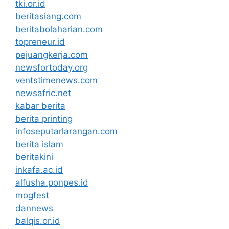
tki.or.id
beritasiang.com
beritabolaharian.com
topreneur.id
pejuangkerja.com
newsfortoday.org
ventstimenews.com
newsafric.net
kabar berita
berita printing
infoseputarlarangan.com
berita islam
beritakini
inkafa.ac.id
alfusha.ponpes.id
mogfest
dannews
balqis.or.id