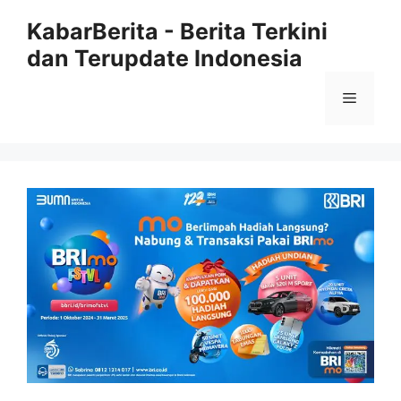
Langsung
KabarBerita - Berita Terkini
ke
dan Terupdate Indonesia
isi
Menu