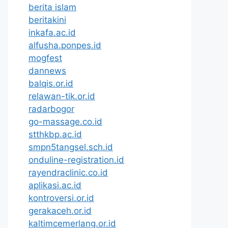
berita islam
beritakini
inkafa.ac.id
alfusha.ponpes.id
mogfest
dannews
balqis.or.id
relawan-tik.or.id
radarbogor
go-massage.co.id
stthkbp.ac.id
smpn5tangsel.sch.id
onduline-registration.id
rayendraclinic.co.id
aplikasi.ac.id
kontroversi.or.id
gerakaceh.or.id
kaltimcemerlang.or.id