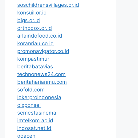
soschildrensvillages.or.id
konsuil.or.id
bigs.or.id
orthodox.or.id
arlaindofood.co.id
koranriau.co.id
promonavigator.co.id
kompastimur
beritabatavias
technonews24.com
beritaharianmu.com
sofold.com
lokerproindonesia
olxponsel
semestasinema
imtelkom.ac.id
indosat.net.id
goaceh