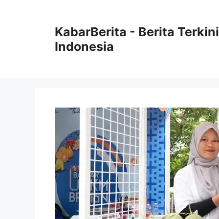
Langsung
ke
KabarBerita - Berita Terki
isi
Indonesia