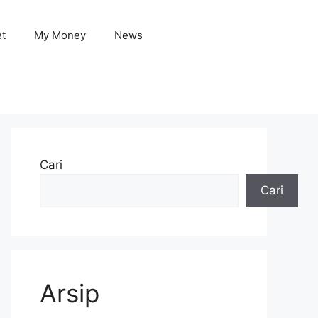
et
My Money
News
Cari
Cari
Arsip