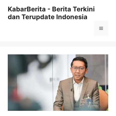
Langsung
KabarBerita - Berita Terkini
ke
dan Terupdate Indonesia
isi
Menu