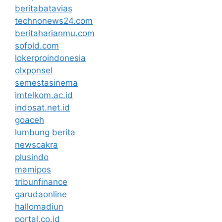
beritabatavias
technonews24.com
beritaharianmu.com
sofold.com
lokerproindonesia
olxponsel
semestasinema
imtelkom.ac.id
indosat.net.id
goaceh
lumbung berita
newscakra
plusindo
mamipos
tribunfinance
garudaonline
hallomadiun
portal.co.id