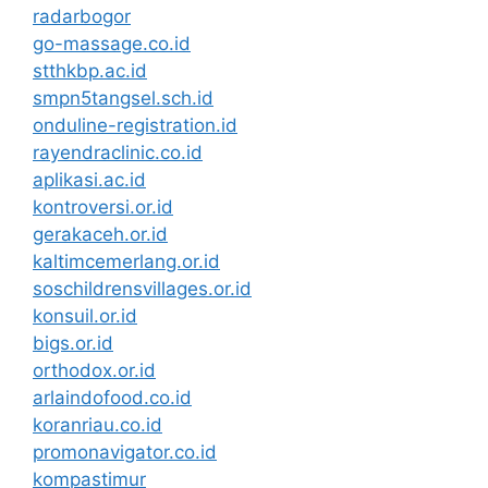
radarbogor
go-massage.co.id
stthkbp.ac.id
smpn5tangsel.sch.id
onduline-registration.id
rayendraclinic.co.id
aplikasi.ac.id
kontroversi.or.id
gerakaceh.or.id
kaltimcemerlang.or.id
soschildrensvillages.or.id
konsuil.or.id
bigs.or.id
orthodox.or.id
arlaindofood.co.id
koranriau.co.id
promonavigator.co.id
kompastimur