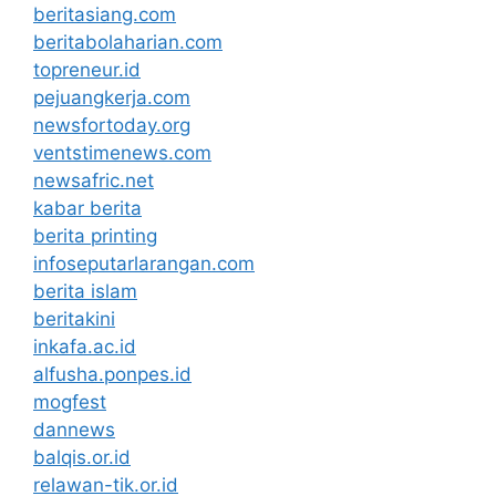
beritasiang.com
beritabolaharian.com
topreneur.id
pejuangkerja.com
newsfortoday.org
ventstimenews.com
newsafric.net
kabar berita
berita printing
infoseputarlarangan.com
berita islam
beritakini
inkafa.ac.id
alfusha.ponpes.id
mogfest
dannews
balqis.or.id
relawan-tik.or.id