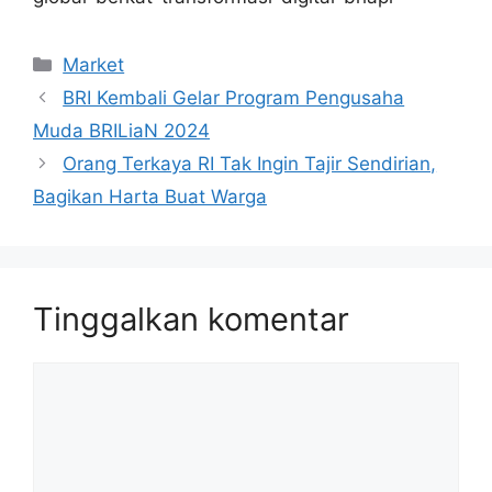
Kategori
Market
BRI Kembali Gelar Program Pengusaha
Muda BRILiaN 2024
Orang Terkaya RI Tak Ingin Tajir Sendirian,
Bagikan Harta Buat Warga
Tinggalkan komentar
Komentar