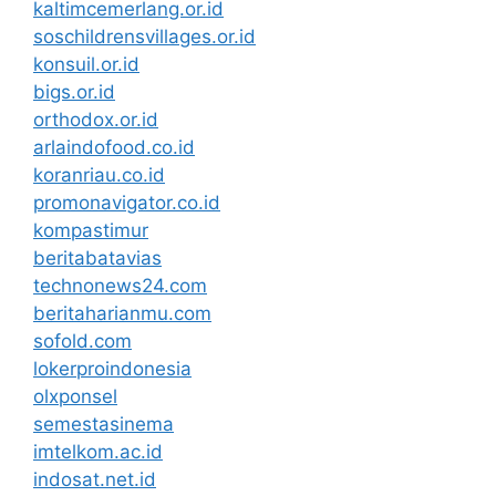
kaltimcemerlang.or.id
soschildrensvillages.or.id
konsuil.or.id
bigs.or.id
orthodox.or.id
arlaindofood.co.id
koranriau.co.id
promonavigator.co.id
kompastimur
beritabatavias
technonews24.com
beritaharianmu.com
sofold.com
lokerproindonesia
olxponsel
semestasinema
imtelkom.ac.id
indosat.net.id