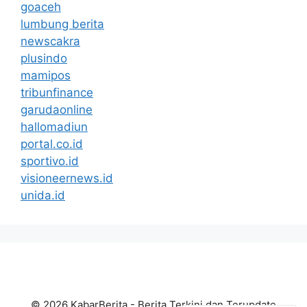
goaceh
lumbung berita
newscakra
plusindo
mamipos
tribunfinance
garudaonline
hallomadiun
portal.co.id
sportivo.id
visioneernews.id
unida.id
© 2026 KabarBerita - Berita Terkini dan Terupdate