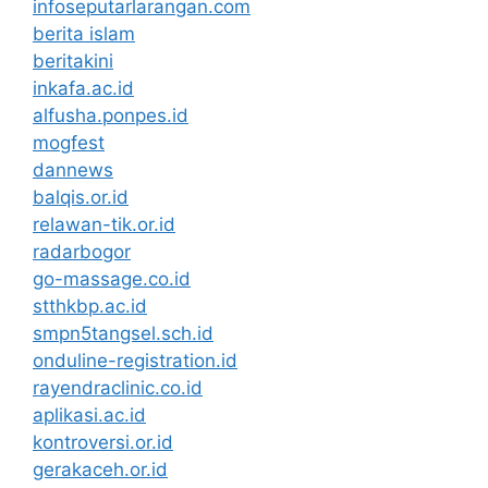
infoseputarlarangan.com
berita islam
beritakini
inkafa.ac.id
alfusha.ponpes.id
mogfest
dannews
balqis.or.id
relawan-tik.or.id
radarbogor
go-massage.co.id
stthkbp.ac.id
smpn5tangsel.sch.id
onduline-registration.id
rayendraclinic.co.id
aplikasi.ac.id
kontroversi.or.id
gerakaceh.or.id