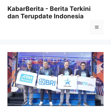
Langsung
KabarBerita - Berita Terkini
ke
dan Terupdate Indonesia
isi
Menu