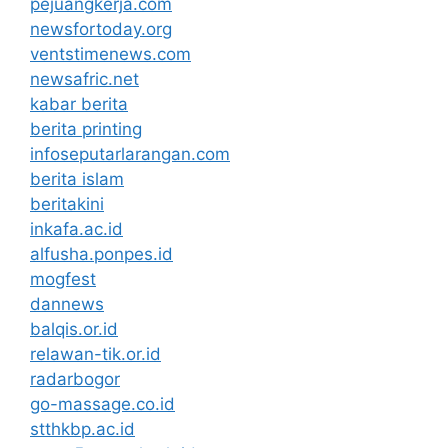
pejuangkerja.com
newsfortoday.org
ventstimenews.com
newsafric.net
kabar berita
berita printing
infoseputarlarangan.com
berita islam
beritakini
inkafa.ac.id
alfusha.ponpes.id
mogfest
dannews
balqis.or.id
relawan-tik.or.id
radarbogor
go-massage.co.id
stthkbp.ac.id