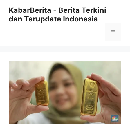
Langsung
KabarBerita - Berita Terkini
ke
dan Terupdate Indonesia
isi
Menu