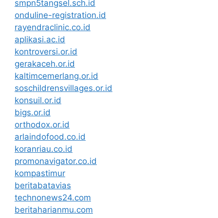
smpn5tangsel.sch.id
onduline-registration.id
rayendraclinic.co.id
aplikasi.ac.id
kontroversi.or.id
gerakaceh.or.id
kaltimcemerlang.or.id
soschildrensvillages.or.id
konsuil.or.id
bigs.or.id
orthodox.or.id
arlaindofood.co.id
koranriau.co.id
promonavigator.co.id
kompastimur
beritabatavias
technonews24.com
beritaharianmu.com