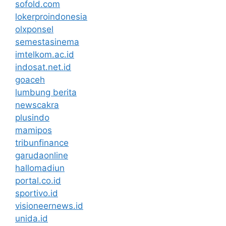
sofold.com
lokerproindonesia
olxponsel
semestasinema
imtelkom.ac.id
indosat.net.id
goaceh
lumbung berita
newscakra
plusindo
mamipos
tribunfinance
garudaonline
hallomadiun
portal.co.id
sportivo.id
visioneernews.id
unida.id